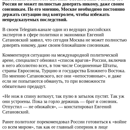
Россия не может полностью доверять никому, даже своим
союзникам. По его мнению, Москве необходимо постоянно
держать ситуацию под контролем, чтобы избежать
непредсказуемых последствий.
В своем Telegram-канале один из
ведущих российских
экспертов в сфере политики и экономики Евгений
Сатановский заявил, что сегодня Москва не может полностью
доверять никому, даже своим ближайшим союзникам.
Комментируя ситуацию на международной политической
арене, специалист обновил «список врагов» России, включив
в него абсолютно всех, в том числе Соединенные Штаты,
страны Евросоюза, Турцию и государства Ближнего Востока.
По мнению Сатановского, все они «непостоянные», и даже
если не попытаются обмануть, то при возможности
обязательно предадут.
«Не нож в спину воткнут, так пулю в затылок пустят. Так уж
они устроены. Пока за горло держишь — брат и союзник.
Отпустил — не обижайся», — констатировал Евгений
Сатановский.
Ранее политолог порекомендовал России готовиться к «войне
со всем миром», так как ее главный соперник в лице