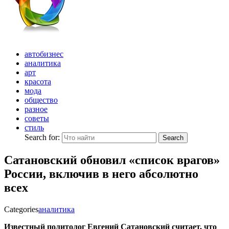
автобизнес
аналитика
арт
красота
мода
общество
разное
советы
стиль
Search for:
Search
Сатановский обновил «список врагов»
России, включив в него абсолютно
всех
Categories
аналитика
Известный политолог Евгений Сатановский считает, что