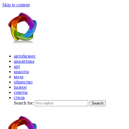
Skip to content
автобизнес
аналитика
арт
красота
мода
общество
разное
советы
стиль
Search for:
Search