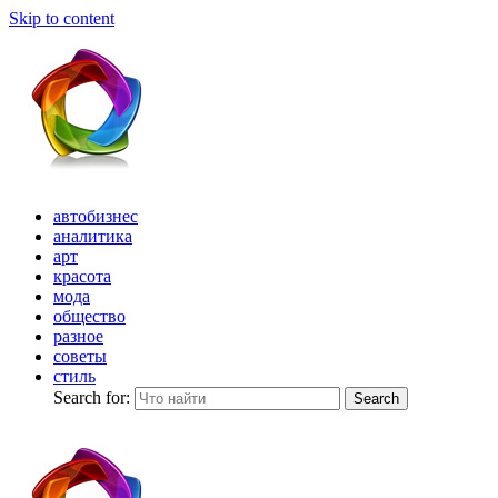
Skip to content
автобизнес
аналитика
арт
красота
мода
общество
разное
советы
стиль
Search for:
Search