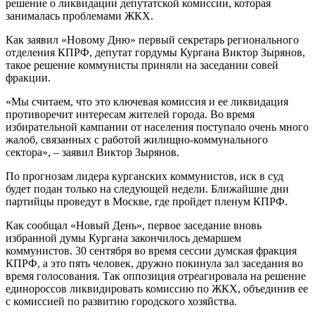
решение о ликвидации депутатской комиссии, которая
занималась проблемами ЖКХ.
Как заявил «Новому Дню» первый секретарь регионального
отделения КПРФ, депутат
гордумы Кургана Виктор Зырянов,
такое решение коммунисты приняли на заседании совей
фракции.
«Мы считаем, что это ключевая комиссия и ее ликвидация
противоречит интересам жителей города. Во время
избирательной кампании от населения поступало очень много
жалоб, связанных с работой жилищно-коммунального
сектора», – заявил Виктор Зырянов.
По прогнозам лидера курганских коммунистов, иск в суд
будет подан только на следующей недели. Ближайшие дни
партийцы проведут в Москве, где пройдет пленум КПРФ.
Как сообщал «Новый День», первое заседание вновь
избранной думы Кургана закончилось демаршем
коммунистов. 30 сентября во время сессии думская фракция
КПРФ, а это пять человек, дружно покинула зал заседания во
время голосования. Так оппозиция отреагировала на решение
единороссов ликвидировать комиссию по ЖКХ, объединив ее
с комиссией по развитию городского хозяйства.