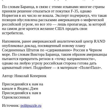
По словам Баранца, в связи с этими изъянами многие страны
приняли решение отказаться от покупки F-35, однако
Норвегия в их число не вошла. Эксперт подчеркнул, что такая
позиция обусловлена рассказами американцев о мифической
российской угрозе, но все это — лишь пропаганда, за которой
на самом деле кроется желание США продать свои
истребители.
Напомним, ранее американский аналитический центр RAND
опубликовал доклад, посвященный новому плану
Соединенных Штатов по «сдерживанию» России в Черном
море. По словам Виктора Баранца, таким образом американцы
пытаются превратить регион в «точку напряженности»,
однако на любую угрозу российская сторона готова дать
адекватный ответ. Подробнее — в материале «ПолитПазл».
Автор: Николай Коперник
Присоединяйся к нам на
канале в Яндекс.Дзен
Присоединяйся к нам в
Одноклассниках
Источник:
politpuzzle.ru