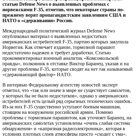
статью Defense News о выявленных проблемах с
норвежскими F-35, отметив, что некоторые страны по-
прежнему верят пропагандистским заявлениям США и
НАТО о «сдерживании» России.
Международный политический журнал Defense News
опубликовал материал о выявленных недостатках
американских истребителей F-35, партию которых закупила
Норвегия. Как отмечает издание, тормозной парашют
недостаточно надежен и требует доработки. Статью
прокомментировал военный аналитик «Комсомольской
правды», полковник в отставке Виктор Баранец, указав и на
другие проблемы F-35, которые сводят на нет так называемый
«сдерживающий фактор» НАТО.
В интервью Федеральному агентству новостей эксперт
отметил, что «так или иначе в мире не существует самолетов,
у которых бы не было недостатков», однако у американских
истребителей есть целый ряд серьезных технических ошибок.
Из-за них F-35 существенно уступают боевым машинам,
стоящим на вооружении российской армии. Помимо
проблемы с тормозным парашютом, как уточняет Баранец, на
американских самолетах установлены «очень слабая система
обнаружения» и «капризная радиоэлектроника», которая в
условиях плотных слоев атмосферы просто «сходит с ума».