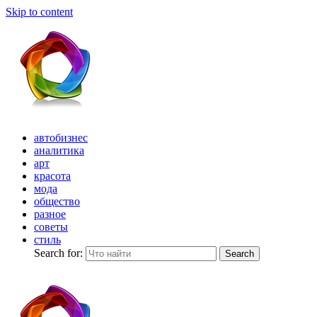
Skip to content
автобизнес
аналитика
арт
красота
мода
общество
разное
советы
стиль
Search for:
Search