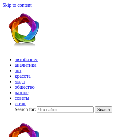
Skip to content
автобизнес
аналитика
арт
красота
мода
общество
разное
советы
стиль
Search for:
Search