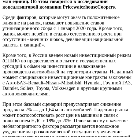
млн единиц. Об этом говорится в исследовании
консалтинговой компании PricewaterhouseCoopers.
Среди факторов, которые могут оказать положительное
влияние на рынок, называют
повышение ставок
утилизационного сбора с 1 января 2020 года. Кроме того,
рынок может перейти в стадию естественного роста при
отсутствии «внешних шоков, девальвации национальной
валюты и санкций».
Кроме того, в России введен новый инвестиционный режим
(СПИК) по предоставлению льгот и государственных
субсидий в обмен на инвестиции в налаживание
производства автомобилей на территории страны. На данный
момент специальные инвестиционные контракты заключены
с АвтоВАЗ–Renault–Nissan–Mitsubishi, Hyundai, Группой ГАЗ,
Daimler, Sollers, Toyota, Volkswagen и другими крупными
автопроизводителями.
При этом базовый сценарий предусматривает снижение
продаж на 2% — до 1,64 млн автомобилей. Падению рынка
может поспособствовать рост цен на машины в связи с
повышением НДС с 18% до 20%. Плюс ко всему в качестве
неблагоприятного фактора рассматривается возможное
ухудшение макроэкономической ситуации и увеличение