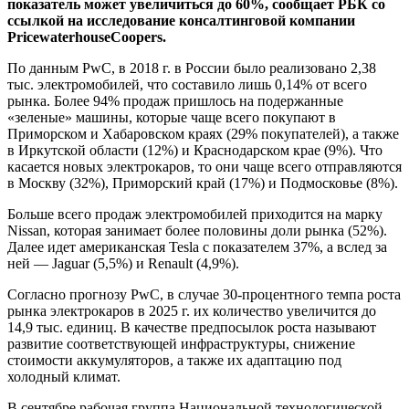
показатель может увеличиться до 60%, сообщает РБК со
ссылкой на исследование консалтинговой компании
PricewaterhouseCoopers.
По данным PwC, в 2018 г. в России было реализовано 2,38
тыс.
электромобилей, что составило лишь 0,14% от всего
рынка. Более 94% продаж пришлось на подержанные
«зеленые» машины, которые чаще всего покупают в
Приморском и Хабаровском краях (29% покупателей), а также
в Иркутской области (12%) и Краснодарском крае (9%). Что
касается новых электрокаров, то они чаще всего отправляются
в Москву (32%), Приморский край (17%) и Подмосковье (8%).
Больше всего продаж электромобилей приходится на марку
Nissan, которая занимает более половины доли рынка (52%).
Далее идет американская Tesla с показателем 37%, а вслед за
ней — Jaguar (5,5%) и Renault (4,9%).
Согласно прогнозу PwC, в случае 30-процентного темпа роста
рынка электрокаров в 2025 г. их количество увеличится до
14,9 тыс. единиц. В качестве предпосылок роста называют
развитие соответствующей инфраструктуры, снижение
стоимости аккумуляторов, а также их адаптацию под
холодный климат.
В сентябре рабочая группа Национальной технологической