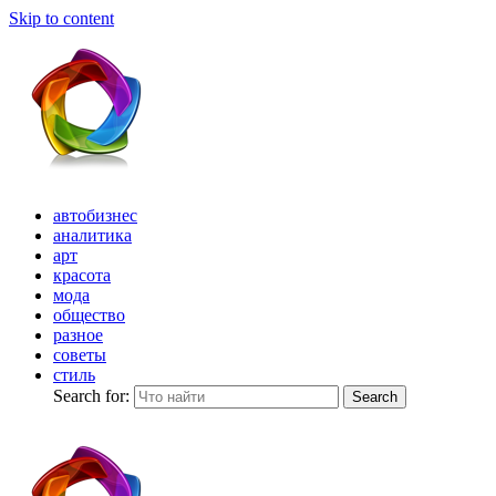
Skip to content
автобизнес
аналитика
арт
красота
мода
общество
разное
советы
стиль
Search for:
Search