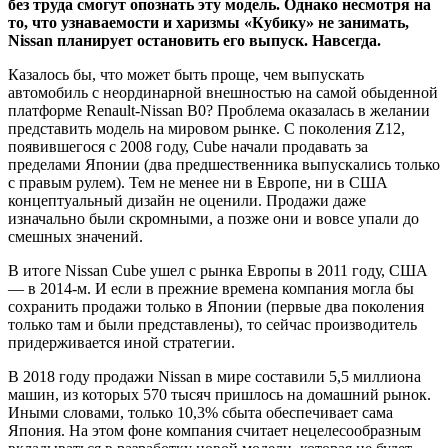
без труда смогут опознать эту модель. Однако несмотря на
то, что узнаваемости и харизмы «Кубику» не занимать,
Nissan планирует остановить его выпуск. Навсегда.
Казалось бы, что
может быть проще, чем выпускать
автомобиль с неординарной внешностью на самой обыденной
платформе Renault-Nissan B0? Проблема оказалась в желании
представить модель на мировом рынке. С поколения Z12,
появившегося с 2008 году, Cube начали продавать за
пределами Японии (два предшественника выпускались только
с правым рулем). Тем не менее ни в Европе, ни в США
концептуальный дизайн не оценили. Продажи даже
изначально были скромными, а позже они и вовсе упали до
смешных значений.
В итоге Nissan Cube ушел с рынка Европы в 2011 году, США
— в 2014-м. И если в прежние времена компания могла бы
сохранить продажи только в Японии (первые два поколения
только там и были представлены), то сейчас производитель
придерживается иной стратегии.
В 2018 году продажи Nissan в мире составили 5,5 миллиона
машин, из которых 570 тысяч пришлось на домашний рынок.
Иными словами, только 10,3% сбыта обеспечивает сама
Япония. На этом фоне компания считает нецелесообразным