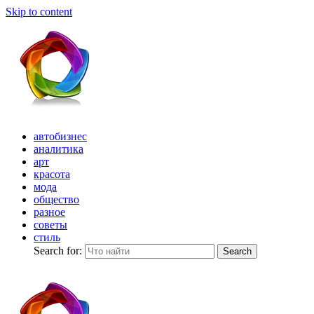
Skip to content
автобизнес
аналитика
арт
красота
мода
общество
разное
советы
стиль
Search for:
Search