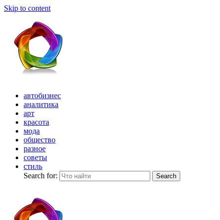
Skip to content
автобизнес
аналитика
арт
красота
мода
общество
разное
советы
стиль
Search for:
Search