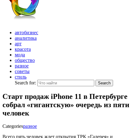
автобизнес
аналитика
арт
красота
мода
общество
разное
советы
стиль
Search for:
Search
Старт продаж iPhone 11 в Петербурге
собрал «гигантскую» очередь из пяти
человек
Categories
разное
Всего пять человек ждет открытия ТРК «Галерея» и