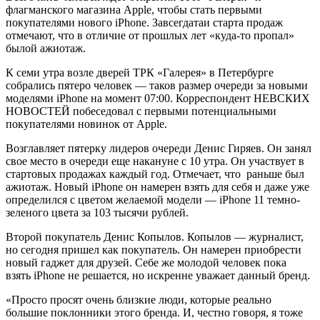
флагманского магазина Apple, чтобы стать первыми
покупателями нового iPhone. Завсегдатаи старта продаж
отмечают, что в отличие от прошлых лет «куда-то пропал»
былой ажиотаж.
К семи утра возле дверей ТРК «Галерея» в Петербурге
собрались пятеро человек — таков размер очереди за новыми
моделями iPhone на момент 07:00. Корреспондент НЕВСКИХ
НОВОСТЕЙ побеседовал с первыми потенциальными
покупателями новинок от Apple.
Возглавляет пятерку лидеров очереди Денис Гиряев. Он занял
свое место в очереди еще накануне с 10 утра. Он участвует в
стартовых продажах каждый год. Отмечает, что раньше был
ажиотаж. Новый iPhone он намерен взять для себя и даже уже
определился с цветом желаемой модели — iPhone 11 темно-
зеленого цвета за 103 тысячи рублей.
Второй покупатель Денис Копылов. Копылов — журналист,
но сегодня пришел как покупатель. Он намерен приобрести
новый гаджет для друзей. Себе же молодой человек пока
взять iPhone не решается, но искренне уважает данный бренд.
«Просто просят очень близкие люди, которые реально
большие поклонники этого бренда. И, честно говоря, я тоже