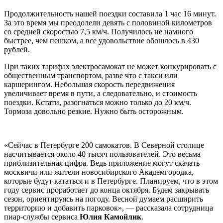
Продолжительность нашей поездки составила 1 час 16 минут.
За это время мы преодолели девять с половиной километров
со средней скоростью 7,5 км/ч. Получилось не намного
быстрее, чем пешком, а все удовольствие обошлось в 430
рублей.
При таких тарифах электросамокат не может конкурировать с
общественным транспортом, разве что с такси или
каршерингом. Небольшая скорость передвижения
увеличивает время в пути, а следовательно, и стоимость
поездки. Кстати, разогнаться можно только до 20 км/ч.
Тормоза довольно резкие. Нужно быть осторожным.
«Сейчас в Петербурге 200 самокатов. В Северной столице
насчитывается около 40 тысяч пользователей. Это весьма
приблизительная цифра. Ведь приложение могут скачать
москвичи или жители новосибирского Академгородка,
которые будут кататься и в Петербурге. Планируем, что в этом
году сервис проработает до конца октября. Будем закрывать
сезон, ориентируясь на погоду. Весной думаем расширить
территорию и добавить парковок», — рассказала сотрудница
пиар-службы сервиса
Юлия Камойлик
.