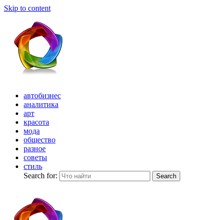
Skip to content
автобизнес
аналитика
арт
красота
мода
общество
разное
советы
стиль
Search for:
Search