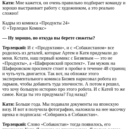
Катя:
Мне кажется, он очень правильно подбирает команду и
хорошо выстраивает работу с художником, а это реально
сложно!
Кадры из комикса «Продукты 24»
© «Терлецки Комикс»
— Ну хорошо, но откуда вы берете сюжеты?
Терлецкий:
И с «Продуктами», и с «Собакистаном» все
родилось из деталей, которые Артем и Катя придумали до
меня. Кстати, наш первый комикс с Бизяевым — это не
«Продукты», а «Шафировский проспект». Там мужик на
Шафировском проспекте стоит в пробке в течение 48 страниц
и чуть-чуть двигается. Так вот, на обложке этого
экспериментального комикса Бизяев нарисовал робота из
ларьков, чтобы добавить туда эпичности. А потом я решил,
что хочу большую историю про этого робота. И с Катей то же
самое. Когда ты это придумала? Год назад?
Катя:
Больше года. Мы подавали документы на японскую
визу. И вот я получила фотографию, наложила на нее масочку
щенка и подписала: «Собираюсь в Собакистан».
Терлецкий:
Слово «Собакистан» тогда появилось, его