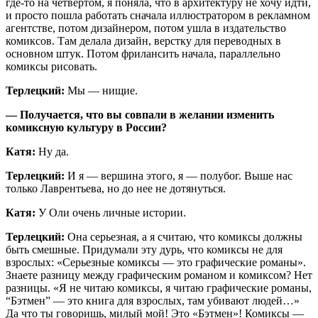
где-то на четвертом, я поняла, что в архитектуру не хочу идти,
и просто пошла работать сначала иллюстратором в рекламном
агентстве, потом дизайнером, потом ушла в издательство
комиксов. Там делала дизайн, верстку для переводных в
основном штук. Потом фрилансить начала, параллельно
комиксы рисовать.
Терлецкий:
Мы — нищие.
— Получается, что вы совпали в желании изменить
комиксную культуру в России?
Катя:
Ну да.
Терлецкий:
И я — вершина этого, я — полубог. Выше нас
только Лаврентьева, но до нее не дотянуться.
Катя:
У Оли очень личные истории.
Терлецкий:
Она серьезная, а я считаю, что комиксы должны
быть смешные. Придумали эту дурь, что комиксы не для
взрослых: «Серьезные комиксы — это графические романы».
Знаете разницу между графическим романом и комиксом? Нет
разницы. «Я не читаю комиксы, я читаю графические романы,
“Бэтмен” — это книга для взрослых, там убивают людей…»
Да что ты говоришь, милый мой! Это «Бэтмен»! Комиксы —