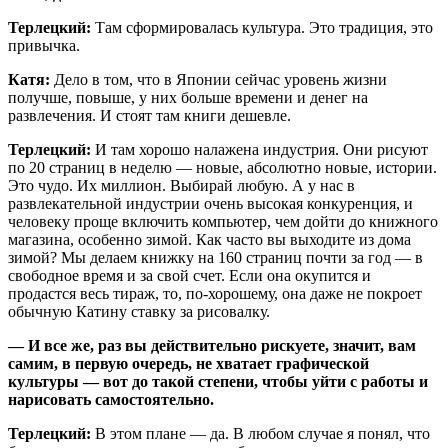
Терлецкий:
Там сформировалась культура. Это традиция, это
привычка.
Катя:
Дело в том, что в Японии сейчас уровень жизни
получше, повыше, у них больше времени и денег на
развлечения. И стоят там книги дешевле.
Терлецкий:
И там хорошо налажена индустрия. Они рисуют
по 20 страниц в неделю — новые, абсолютно новые, истории.
Это чудо. Их миллион. Выбирай любую. А у нас в
развлекательной индустрии очень высокая конкуренция, и
человеку проще включить компьютер, чем дойти до книжного
магазина, особенно зимой. Как часто вы выходите из дома
зимой? Мы делаем книжку на 160 страниц почти за год — в
свободное время и за свой счет. Если она окупится и
продастся весь тираж, то, по-хорошему, она даже не покроет
обычную Катину ставку за рисовалку.
— И все же, раз вы действительно рискуете, значит, вам
самим, в первую очередь, не хватает графической
культуры — вот до такой степени, чтобы уйти с работы и
нарисовать самостоятельно.
Терлецкий:
В этом плане — да. В любом случае я понял, что