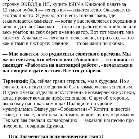
строчку ОКВЭД в ИП, купить ISBN в Книжной палате за
12 тысяч рублей — теперь вы — издательство. Оказывается,
это так просто. Я думаю, это и есть тонкая грань, где
заканчивается самиздат, — когда у вас появляется посредник в
виде издателя. Самиздат — пока всю работу, всю прибыль или
весь убыток на себя берет именно автор. Вот тот момент, мне
кажется. А дальше — легально, нелегально, штрих-код — это
как штамп в паспорте: главное — чтобы жили по любви.
— Мне кажется, это рудименты советского времени. Мы
же не считаем, что «Весы» или «Аполлон» — это какой-то
самиздат. «Работать на настоящей работе», «печататься в
настоящем издательстве». Все это устарело.
Терлецкий:
Да, сейчас грани стерлись, мы в будущем. Но я
считаю, что искусство должно быть коммерчески успешным.
И здесь я четко отделяю искусственные коммерческие успехи,
когда продает команда профессионалов. С другой стороны,
была бы у нас такая команда? Пиарщики на уровне
мультфильмов Disney для «Собакистана»? Кстати, в шестой
главе, в начале, поют псы, напоминающие группу «Громыка».
Так вот, мы сделали коллаборацию — заказали им песню про
похороны товарища Дружка.
— Ого! Знаменитый психоделический твист!