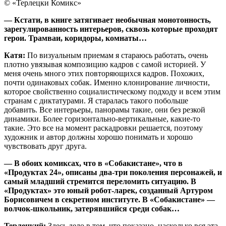
© «Терлецки Комикс»
— Кстати, в книге затягивает необычная монотонность,
зарегулированность интерьеров, сквозь которые проходят
герои. Трамваи, коридоры, комнаты…
Катя:
По визуальным приемам я стараюсь работать, очень
плотно увязывая композицию кадров с самой историей. У
меня очень много этих повторяющихся кадров. Похожих,
почти одинаковых собак. Именно клонирование личности,
которое свойственно социалистическому подходу и всем этим
странам с диктатурами. Я старалась такого побольше
добавить. Все интерьеры, панорамы такие, они без резкой
динамики. Более горизонтально-вертикальные, какие-то
такие. Это все на момент раскадровки решается, поэтому
художник и автор должны хорошо понимать и хорошо
чувствовать друг друга.
— В обоих комиксах, что в «Собакистане», что в
«Продуктах 24», описаны два-три поколения персонажей, и
самый младший стремится переломить ситуацию. В
«Продуктах» это юный робот-ларек, созданный Артуром
Борисовичем в секретном институте. В «Собакистане» —
волчок-школьник, затерявшийся среди собак…
Терлецкий:
Здесь дело в том, что показано, насколько вся эта