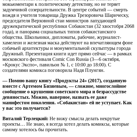
мокьюментари к политическому детективу, но не теряет
задумчивой созерцательности. В центре событий — смерть
вождя и учителя товарища Дружка Трезоровича Шарическу,
председателя Верховной стаи министров лапудающей
дружекратической республики Собакистан (32 хвостобря 2068
года), и панорама социальных типов собакистанского
общества. Школьники, дипломаты, рабочие, журналист-
хамелеон и железная маска действуют на впечатляющем фоне
собачьей архитектуры и монументальной скульптуры города
Дружный. Презентация книги идет прямо сейчас — в рамках
московского фестиваля Comic Con Russia (3—6 октября,
«Крокус Экспо», павильон № 1, с 10:00 до 18:00). С
создателями комикса поговорила Надя Плунгян.
— Помню вашу книгу «Продукты 24» (2017), созданную
вместе с Артемом Бизяевым, — сложное, многослойное
сообщение о крушении советского мира и безрассудстве
девяностых. Можно, наверное, назвать ее даже
манифестом поколения. «Собакистан» ей не уступает. Как
у вас это получается?
Виталий Терлецкий:
Не вижу смысла делать некрутые
проекты… Не знаю, я всегда хотел делать комиксы, которые
самому хотелось бы прочитать.