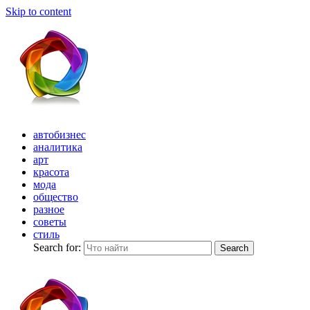
Skip to content
автобизнес
аналитика
арт
красота
мода
общество
разное
советы
стиль
Search for:
Search