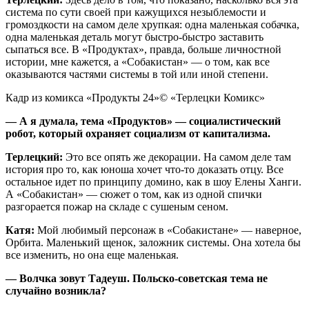
система по сути своей при кажущихся незыблемости и
громоздкости на самом деле хрупкая: одна маленькая собачка,
одна маленькая деталь могут быстро-быстро заставить
сыпаться все. В «Продуктах», правда, больше личностной
истории, мне кажется, а «Собакистан» — о том, как все
оказываются частями системы в той или иной степени.
Кадр из комикса «Продукты 24»© «Терлецки Комикс»
— А я думала, тема «Продуктов» — социалистический
робот, который охраняет социализм от капитализма.
Терлецкий:
Это все опять же декорации. На самом деле там
история про то, как юноша хочет что-то доказать отцу. Все
остальное идет по принципу домино, как в шоу Елены Ханги.
А «Собакистан» — сюжет о том, как из одной спички
разгорается пожар на складе с сушеным сеном.
Катя:
Мой любимый персонаж в «Собакистане» — наверное,
Орбита. Маленький щенок, заложник системы. Она хотела бы
все изменить, но она еще маленькая.
— Волчка зовут Тадеуш. Польско-советская тема не
случайно возникла?