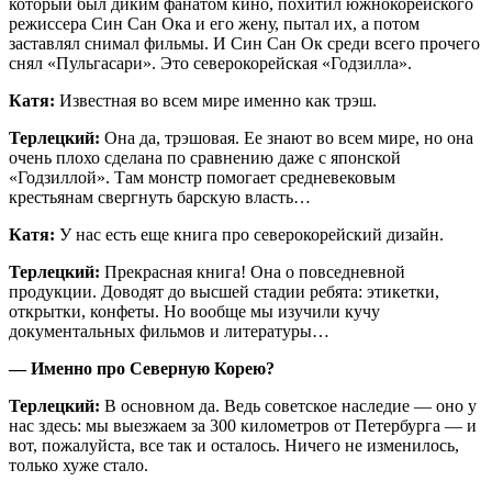
который был диким фанатом кино, похитил южнокорейского
режиссера Син Сан Ока и его жену, пытал их, а потом
заставлял снимал фильмы. И Син Сан Ок среди всего прочего
снял «Пульгасари». Это северокорейская «Годзилла».
Катя:
Известная во всем мире именно как трэш.
Терлецкий:
Она да, трэшовая. Ее знают во всем мире, но она
очень плохо сделана по сравнению даже с японской
«Годзиллой». Там монстр помогает средневековым
крестьянам свергнуть барскую власть…
Катя:
У нас есть еще книга про северокорейский дизайн.
Терлецкий:
Прекрасная книга! Она о повседневной
продукции. Доводят до высшей стадии ребята: этикетки,
открытки, конфеты. Но вообще мы изучили кучу
документальных фильмов и литературы…
— Именно про Северную Корею?
Терлецкий:
В основном да. Ведь советское наследие — оно у
нас здесь: мы выезжаем за 300 километров от Петербурга — и
вот, пожалуйста, все так и осталось. Ничего не изменилось,
только хуже стало.