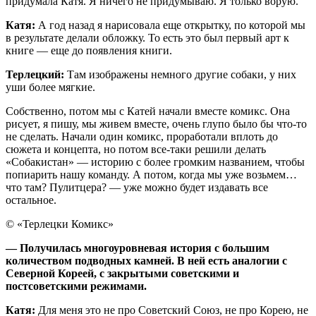
придумала Катя. Я ничего не придумываю. Я только ворую.
Катя:
А год назад я нарисовала еще открытку, по которой мы
в результате делали обложку. То есть это был первый арт к
книге — еще до появления книги.
Терлецкий:
Там изображены немного другие собаки, у них
уши более мягкие.
Собственно, потом мы с Катей начали вместе комикс. Она
рисует, я пишу, мы живем вместе, очень глупо было бы что-то
не сделать. Начали один комикс, проработали вплоть до
сюжета и концепта, но потом все-таки решили делать
«Собакистан» — историю с более громким названием, чтобы
попиарить нашу команду. А потом, когда мы уже возьмем…
что там? Пулитцера? — уже можно будет издавать все
остальное.
© «Терлецки Комикс»
— Получилась многоуровневая история с большим
количеством подводных камней. В ней есть аналогии с
Северной Кореей, с закрытыми советскими и
постсоветскими режимами.
Катя:
Для меня это не про Советский Союз, не про Корею, не