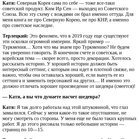
Катя:
Северная Корея сама по себе — тоже все-таки
советский продукт. Ким Ир Сен — выходец из Советского
Союза. Всю эту схему с вождями он брал именно оттуда. Для
меня книга не про Северную Корею, не про КНР, а именно
про советское наследие.
Терлецкий:
Это феномен, что в 2019 году еще существуют
эти осколки огромной империи. Яркий пример —
Туркмения… Хотя что мы знаем про Туркмению? Не будем
так уверенно говорить. В конечном счете и советская, и
корейская тема — скорее всего, просто декорации. Хотелось
рассказать историю. У хорошей истории должен быть
интересный сеттинг, с которым она идет в плотной связке, но
важно, чтобы она оставалась хорошей, если вынуть ее из
сеттинга и заменить персонажей на других… И именно это
должно отличать хорошее произведение от шедевра (смеется)!
— Катя, а вы что думаете насчет шедевра?
Катя:
Я так долго работала над этой штуковиной, что глаз
замылился. Сейчас у меня какое-то такое опустошение, не
могу смотреть со стороны. У меня еще не было таких крупных
работ. Я до этого рисовала только небольшие истории —
страниц по 10—15.