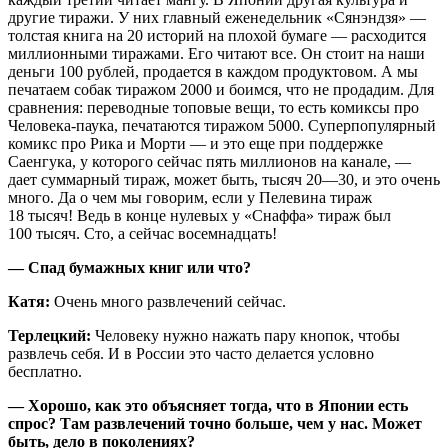
другие тиражи. У них главный еженедельник «Сянэндзя» —
толстая книга на 20 историй на плохой бумаге — расходится
миллионными тиражами. Его читают все. Он стоит на наши
деньги 100 рублей, продается в каждом продуктовом. А мы
печатаем собак тиражом 2000 и боимся, что не продадим. Для
сравнения: переводные топовые вещи, то есть комиксы про
Человека-паука, печатаются тиражом 5000. Суперпопулярный
комикс про Рика и Морти — и это еще при поддержке
Саенгука, у которого сейчас пять миллионов на канале, —
дает суммарный тираж, может быть, тысяч 20—30, и это очень
много. Да о чем мы говорим, если у Пелевина тираж
18 тысяч! Ведь в конце нулевых у «Снаффа» тираж был
100 тысяч. Сто, а сейчас восемнадцать!
— Спад бумажных книг или что?
Катя:
Очень много развлечений сейчас.
Терлецкий:
Человеку нужно нажать пару кнопок, чтобы
развлечь себя. И в России это часто делается условно
бесплатно.
— Хорошо, как это объясняет тогда, что в Японии есть
спрос? Там развлечений точно больше, чем у нас. Может
быть, дело в поколениях?