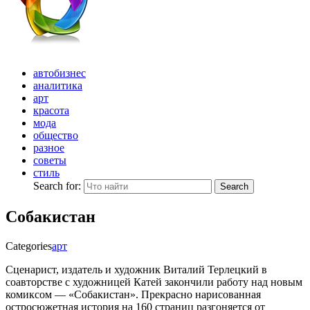
автобизнес
аналитика
арт
красота
мода
общество
разное
советы
стиль
Search for:
Search
Собакистан
Categories
арт
Сценарист, издатель и художник Виталий Терлецкий в
соавторстве с художницей Катей закончили работу над новым
комиксом — «Собакистан». Прекрасно нарисованная
остросюжетная история на 160 страниц разгоняется от