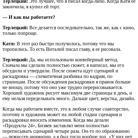
Терлецкий:
Это лучшее, что я писал когда-либо.
Когда Катя ее
закончила, я купил ей торт.
— И как вы работаете?
Терлецкий:
Все делается последовательно, так же, как с кино,
только попроще.
Катя:
В этот раз быстро получилось, потому что мы
торопились. То есть Виталий писал главу, я ее рисовала.
Терлецкий:
Да, мы использовали конвейерный метод.
Сначала мы сделали полностью сюжет, я написал, мы его
обсудили и утвердили. После сюжета идут сценарий и
раскадровка — схематичная разбивка по кадрам, по
страницам. После обсуждения раскадровки я правок больше
не вношу, потому что оно уже трудно перерисовывается.
Хороший художник рисует максимум две страницы в день, и
ему нельзя переделывать много. Дальше цвет, верстка, дизайн.
Когда мы работаем вместе, это в любом случае соавторство,
поэтому и художник может на любой стадии сценария и
раскадровки вносить изменения. Когда мы делали
«Продукты 24», Бизяев заставлял меня полностью
переписывать сценарий четыре раза. Он-то по образованию
— режиссер анимации, а я был тогда вообще лох. «У них нет