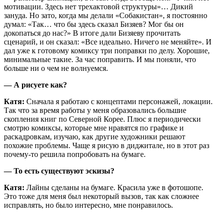
мотивации. Здесь нет трехактовой структуры»… Дикий
зануда. Но зато, когда мы делали «Собакистан», я постоянно
думал: «Так… что бы здесь сказал Бизяев? Мог бы он
докопаться до нас?» В итоге дали Бизяеву прочитать
сценарий, и он сказал: «Все идеально. Ничего не меняйте». И
дал уже к готовому комиксу три поправки по делу. Хорошие,
минимальные такие. За час поправить. И мы поняли, что
больше ни о чем не волнуемся.
— А рисуете как?
Катя:
Сначала я работаю с концептами персонажей, локации.
Так что за время работы у меня образовались большие
скопления книг по Северной Корее. Плюс я периодически
смотрю комиксы, которые мне нравятся по графике и
раскадровкам, изучаю, как другие художники решают
похожие проблемы. Чаще я рисую в диджитале, но в этот раз
почему-то решила попробовать на бумаге.
— То есть существуют эскизы?
Катя:
Лайны сделаны на бумаге. Красила уже в фотошопе.
Это тоже для меня был некоторый вызов, так как сложнее
исправлять, но было интересно, мне понравилось.