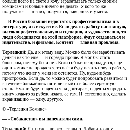
больше всего на свете я хочу зарабатывать только своими
комиксами и больше ничего не делать. У кого-то же
получается — значит, получится, наверное, и у меня.
— В России большой недостаток профессионализма и в
литературе, и в искусстве. Если делать работу настоящую,
высокопрофессиональную и сценарно, и художественно, то
люди объединятся на этой платформе, будут создаваться и
издательства, и фильмы. Контент — главная проблема.
Терлецкий:
Да, я к этому веду. Можно было бы зарабатывать
деньги как-то еще — и гораздо проще. Я мог бы стать
блогером, почему бы и нет. Если собаки не продадутся, еще
один комикс не продастся, то всё: я буду искать новую работу,
потому что денег у меня не останется. Ну, куда-нибудь
пристроюсь. Если да, то можно будет попробовать развиться и
в течение ближайших пяти лет выйти в более серьезную
степь. Нужно будет надеяться на доптираж, надеяться продать
книгу куда-то за рубеж, издать ее там. И, естественно, сделать
экранизацию — одну, другую.
© «Терлецки Комикс»
— «Собакистан» вы напечатали сами.
Терлецкий:
Да, и сделали это легально. Добавить одну