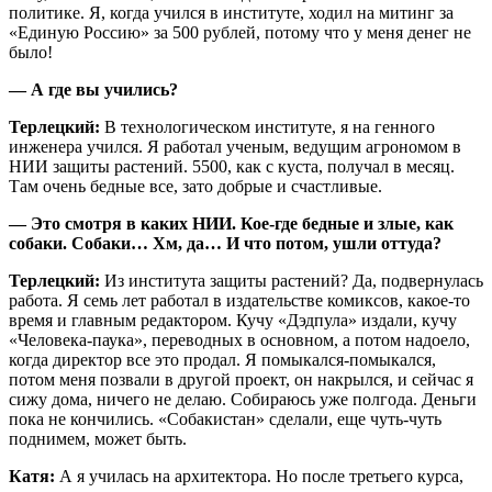
политике. Я, когда учился в институте, ходил на митинг за
«Единую Россию» за 500 рублей, потому что у меня денег не
было!
— А где вы учились?
Терлецкий:
В технологическом институте, я на генного
инженера учился. Я работал ученым, ведущим агрономом в
НИИ защиты растений. 5500, как с куста, получал в месяц.
Там очень бедные все, зато добрые и счастливые.
— Это смотря в каких НИИ. Кое-где бедные и злые, как
собаки. Собаки… Хм, да… И что потом, ушли оттуда?
Терлецкий:
Из института защиты растений? Да, подвернулась
работа. Я семь лет работал в издательстве комиксов, какое-то
время и главным редактором. Кучу «Дэдпула» издали, кучу
«Человека-паука», переводных в основном, а потом надоело,
когда директор все это продал. Я помыкался-помыкался,
потом меня позвали в другой проект, он накрылся, и сейчас я
сижу дома, ничего не делаю. Собираюсь уже полгода. Деньги
пока не кончились. «Собакистан» сделали, еще чуть-чуть
поднимем, может быть.
Катя:
А я училась на архитектора.
Но после третьего курса,