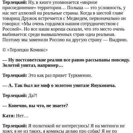
Терлецкий:
Ну, в книге упоминается «мирное
присоединение» территории… Польша — это условность, у
нас нет аллюзий на реальные страны. Когда в шестой главе
товарищ Дружок встречается с Медведем, первоначально он
говорил: «Мы очень гордимся нашим сотрудничеством с
Россией». Но все наши кореша сказали, что это место очень
выбивается: среди вымышленных стран одна реальная.
Поэтому мы заменили Россию на другую страну — Выдрию.
© «Терлецки Комикс»
— Ну постсоветские реалии все равно рассыпаны повсюду.
Золотой унитаз, например…
Терлецкий:
Это как раз привет Туркмении.
— А. Так был же миф о золотом унитазе Януковича.
Терлецкий:
Да?!
— Конечно, вы что, не знаете?
Катя:
Нет…
Терлецкий:
Я политикой не интересуюсь! Я на митинги не
хожу, я не из таких, я комиксы делаю про собак! Я не по