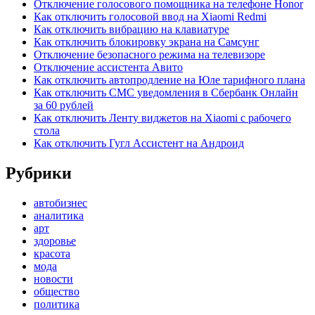
Отключение голосового помощника на телефоне Honor
Как отключить голосовой ввод на Xiaomi Redmi
Как отключить вибрацию на клавиатуре
Как отключить блокировку экрана на Самсунг
Отключение безопасного режима на телевизоре
Отключение ассистента Авито
Как отключить автопродление на Юле тарифного плана
Как отключить СМС уведомления в Сбербанк Онлайн
за 60 рублей
Как отключить Ленту виджетов на Xiaomi с рабочего
стола
Как отключить Гугл Ассистент на Андроид
Рубрики
автобизнес
аналитика
арт
здоровье
красота
мода
новости
общество
политика