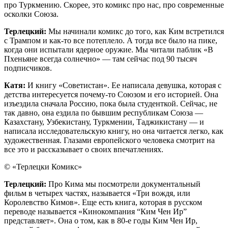
про Туркмению. Скорее, это комикс про нас, про современные
осколки Союза.
Терлецкий:
Мы начинали комикс до того, как Ким встретился
с Трампом и как-то все потеплело. А тогда все было на пике,
когда они испытали ядерное оружие. Мы читали паблик «В
Пхеньяне всегда солнечно» — там сейчас под 90 тысяч
подписчиков.
Катя:
И книгу «Советистан». Ее написала девушка, которая с
детства интересуется почему-то Союзом и его историей. Она
изъездила сначала Россию, пока была студенткой. Сейчас, не
так давно, она ездила по бывшим республикам Союза —
Казахстану, Узбекистану, Туркмении, Таджикистану — и
написала исследовательскую книгу, но она читается легко, как
художественная. Глазами европейского человека смотрит на
все это и рассказывает о своих впечатлениях.
© «Терлецки Комикс»
Терлецкий:
Про Кима мы посмотрели документальный
фильм в четырех частях, называется «Три вождя, или
Королевство Кимов». Еще есть книга, которая в русском
переводе называется «Кинокомпания “Ким Чен Ир”
представляет». Она о том, как в 80-е годы Ким Чен Ир,