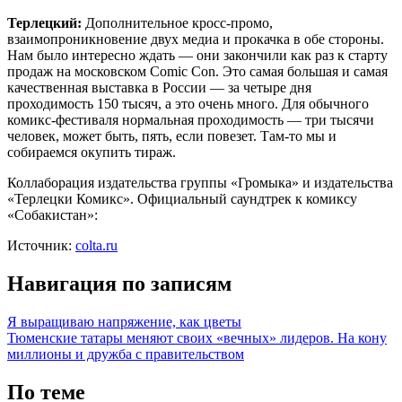
Терлецкий:
Дополнительное кросс-промо,
взаимопроникновение двух медиа и прокачка в обе стороны.
Нам было интересно ждать — они закончили как раз к старту
продаж на московском Comic Con. Это самая большая и самая
качественная выставка в России — за четыре дня
проходимость 150 тысяч, а это очень много. Для обычного
комикс-фестиваля нормальная проходимость — три тысячи
человек, может быть, пять, если повезет. Там-то мы и
собираемся окупить тираж.
Коллаборация издательства группы «Громыка» и издательства
«Терлецки Комикс». Официальный саундтрек к комиксу
«Собакистан»:
Источник:
colta.ru
Навигация по записям
Я выращиваю напряжение, как цветы
Тюменские татары меняют своих «вечных» лидеров. На кону
миллионы и дружба с правительством
По теме