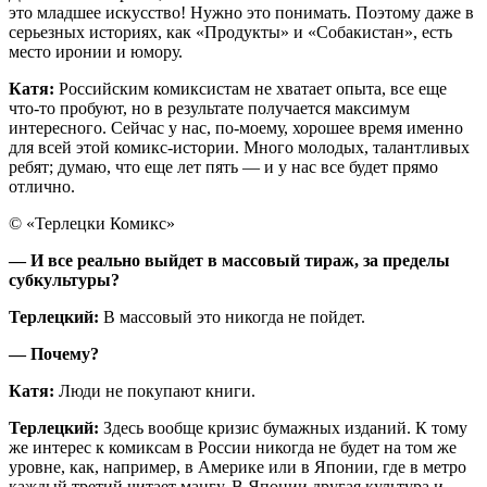
это младшее искусство! Нужно это понимать. Поэтому даже в
серьезных историях, как «Продукты» и «Собакистан», есть
место иронии и юмору.
Катя:
Российским комиксистам не хватает опыта, все еще
что-то пробуют, но в результате получается максимум
интересного. Сейчас у нас, по-моему, хорошее время именно
для всей этой комикс-истории. Много молодых, талантливых
ребят; думаю, что еще лет пять — и у нас все будет прямо
отлично.
© «Терлецки Комикс»
— И все реально выйдет в массовый тираж, за пределы
субкультуры?
Терлецкий:
В массовый это никогда не пойдет.
— Почему?
Катя:
Люди не покупают книги.
Терлецкий:
Здесь вообще кризис бумажных изданий. К тому
же интерес к комиксам в России никогда не будет на том же
уровне, как, например, в Америке или в Японии, где в метро
каждый третий читает мангу. В Японии другая культура и