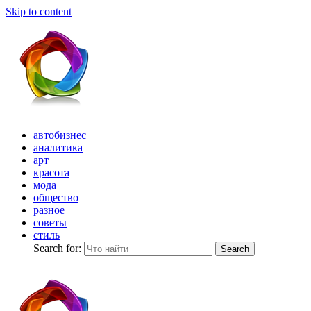
Skip to content
автобизнес
аналитика
арт
красота
мода
общество
разное
советы
стиль
Search for:
Search