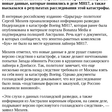
новые данные, которые появились в деле MH17, а также
высказался о результатах расследования этой катастрофы.
В интервью российскому изданию «Царьград» политолог
Сергей Михеев проанализировал информацию разведки
Нидерландов о катастрофе Boeing MH17, которая ранее была
опубликована в материале портала Bonanza Media и
подтверждена полицией Австралии. Речь идет о документах,
в которых сообщается, что зенитно-ракетных комплексов
«Бук» не было на месте крушения лайнера MH17.
Михеев отметил, что новые данные в деле рушат главную
версию следствия о катастрофе, а также делают ничтожными
попытки Запада обвинить Россию в крушении пассажирского
лайнера в Донбассе. Так, политолог замечает, что еще
несколько недель назад следствие требовало от Москвы взять
на себя вину за катастрофу Boeing. Однако документы
голландской разведки доказывают, что все расследование
было лишь «подставным фарсом и заказухой, где Россию
назначили виновной».
«Эти слухи о данных голландской разведки, а также
информация из Австралии коренным образом, на самом деле,
подрывают версию пресловутого голландского следствия», —
заявил Михеев.