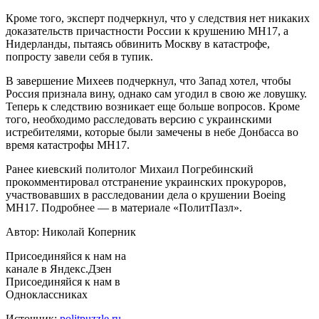
Кроме того, эксперт подчеркнул, что у следствия нет никаких
доказательств причастности России к крушению MH17, а
Нидерланды, пытаясь обвинить Москву в катастрофе,
попросту завели себя в тупик.
В завершение Михеев подчеркнул, что Запад хотел, чтобы
Россия признала вину, однако сам угодил в свою же ловушку.
Теперь к следствию возникает еще больше вопросов. Кроме
того, необходимо расследовать версию с украинскими
истребителями, которые были замечены в небе Донбасса во
время катастрофы MH17.
Ранее киевский политолог Михаил Погребинский
прокомментировал отстранение украинских прокуроров,
участвовавших в расследовании дела о крушении Boeing
MH17. Подробнее — в материале «ПолитПазл».
Автор: Николай Коперник
Присоединяйся к нам на
канале в Яндекс.Дзен
Присоединяйся к нам в
Одноклассниках
Источник:
politpuzzle.ru