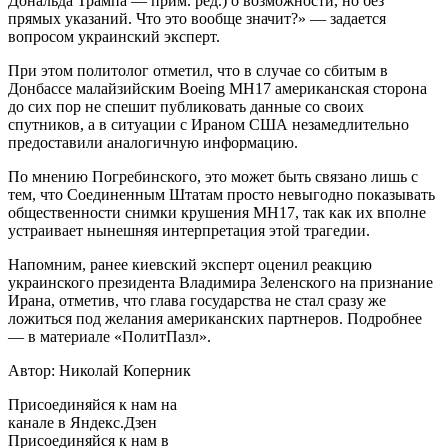
Дональда Трампа — прим. ред.) о возможности, но без
прямых указаний. Что это вообще значит?» — задается
вопросом украинский эксперт.
При этом политолог отметил, что в случае со сбитым в
Донбассе малайзийским Boeing MH17 американская сторона
до сих пор не спешит публиковать данные со своих
спутников, а в ситуации с Ираном США незамедлительно
предоставили аналогичную информацию.
По мнению Погребинского, это может быть связано лишь с
тем, что Соединенным Штатам просто невыгодно показывать
общественности снимки крушения MH17, так как их вполне
устраивает нынешняя интерпретация этой трагедии.
Напомним, ранее киевский эксперт оценил реакцию
украинского президента Владимира Зеленского на признание
Ирана, отметив, что глава государства не стал сразу же
ложиться под желания американских партнеров. Подробнее
— в материале «ПолитПазл».
Автор: Николай Коперник
Присоединяйся к нам на
канале в Яндекс.Дзен
Присоединяйся к нам в