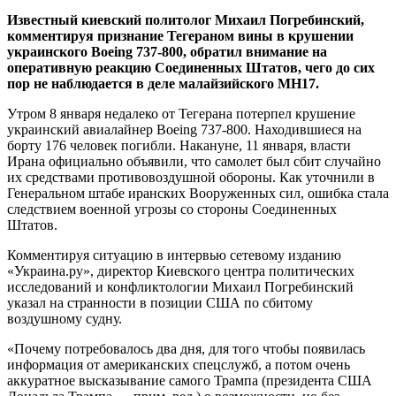
Известный киевский политолог Михаил Погребинский,
комментируя признание Тегераном вины в крушении
украинского Boeing 737-800, обратил внимание на
оперативную реакцию Соединенных Штатов, чего до сих
пор не наблюдается в деле малайзийского MH17.
Утром 8 января недалеко от
Тегерана потерпел крушение
украинский авиалайнер Boeing 737-800. Находившиеся на
борту 176 человек погибли. Накануне, 11 января, власти
Ирана официально объявили, что самолет был сбит случайно
их средствами противовоздушной обороны. Как уточнили в
Генеральном штабе иранских Вооруженных сил, ошибка стала
следствием военной угрозы со стороны Соединенных
Штатов.
Комментируя ситуацию в интервью сетевому изданию
«Украина.ру», директор Киевского центра политических
исследований и конфликтологии Михаил Погребинский
указал на странности в позиции США по сбитому
воздушному судну.
«Почему потребовалось два дня, для того чтобы появилась
информация от американских спецслужб, а потом очень
аккуратное высказывание самого Трампа (президента США