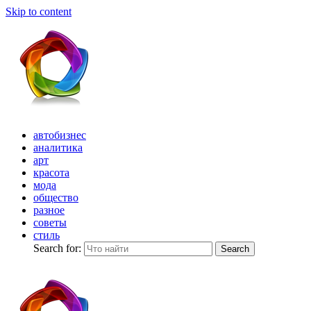
Skip to content
автобизнес
аналитика
арт
красота
мода
общество
разное
советы
стиль
Search for:
Search