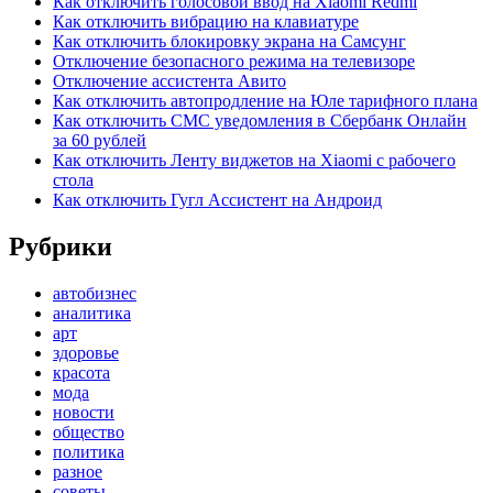
Как отключить голосовой ввод на Xiaomi Redmi
Как отключить вибрацию на клавиатуре
Как отключить блокировку экрана на Самсунг
Отключение безопасного режима на телевизоре
Отключение ассистента Авито
Как отключить автопродление на Юле тарифного плана
Как отключить СМС уведомления в Сбербанк Онлайн
за 60 рублей
Как отключить Ленту виджетов на Xiaomi с рабочего
стола
Как отключить Гугл Ассистент на Андроид
Рубрики
автобизнес
аналитика
арт
здоровье
красота
мода
новости
общество
политика
разное
советы