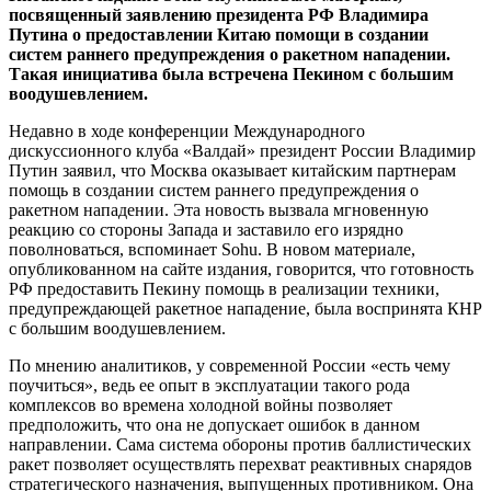
посвященный заявлению президента РФ Владимира
Путина о предоставлении Китаю помощи в создании
систем раннего предупреждения о ракетном нападении.
Такая инициатива была встречена Пекином с большим
воодушевлением.
Недавно
в ходе конференции Международного
дискуссионного клуба «Валдай» президент России Владимир
Путин заявил, что Москва оказывает китайским партнерам
помощь в создании систем раннего предупреждения о
ракетном нападении. Эта новость вызвала мгновенную
реакцию со стороны Запада и заставило его изрядно
поволноваться, вспоминает Sohu. В новом материале,
опубликованном на сайте издания, говорится, что готовность
РФ предоставить Пекину помощь в реализации техники,
предупреждающей ракетное нападение, была воспринята КНР
с большим воодушевлением.
По мнению аналитиков, у современной России «есть чему
поучиться», ведь ее опыт в эксплуатации такого рода
комплексов во времена холодной войны позволяет
предположить, что она не допускает ошибок в данном
направлении. Сама система обороны против баллистических
ракет позволяет осуществлять перехват реактивных снарядов
стратегического назначения, выпущенных противником. Она