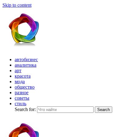
Skip to content
автобизнес
аналитика
арт
красота
мода
общество
разное
советы
стиль
Search for:
Search