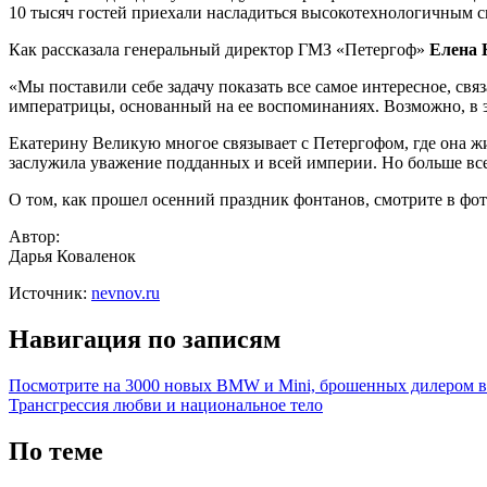
10 тысяч гостей приехали насладиться высокотехнологичным 
Как рассказала генеральный директор ГМЗ «Петергоф»
Елена 
«Мы поставили себе задачу показать все самое интересное, св
императрицы, основанный на ее воспоминаниях. Возможно, в э
Екатерину Великую многое связывает с Петергофом, где она жи
заслужила уважение подданных и всей империи. Но больше всег
О том, как прошел осенний праздник фонтанов, смотрите в ф
Автор:
Дарья Коваленок
Источник:
nevnov.ru
Навигация по записям
Посмотрите на 3000 новых BMW и Mini, брошенных дилером в
Трансгрессия любви и национальное тело
По теме