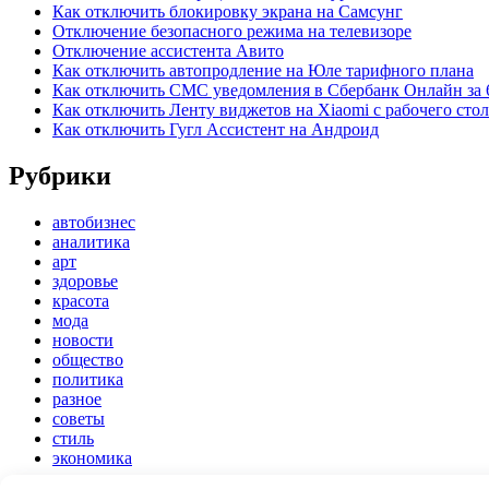
Как отключить блокировку экрана на Самсунг
Отключение безопасного режима на телевизоре
Отключение ассистента Авито
Как отключить автопродление на Юле тарифного плана
Как отключить СМС уведомления в Сбербанк Онлайн за 
Как отключить Ленту виджетов на Xiaomi с рабочего стол
Как отключить Гугл Ассистент на Андроид
Рубрики
автобизнес
аналитика
арт
здоровье
красота
мода
новости
общество
политика
разное
советы
стиль
экономика