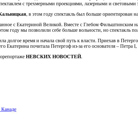
спектаклем с трехмерными проекциями, лазерными и световыми 
Кальницкая
, в этом году спектакль был больше ориентирован н
язанное с Екатериной Великой. Вместе с Глебом Фильштинским н
том году мы позволили себе больше вольности, но спектакль по
ла долгое время и начала свой путь к власти. Приехав в Петерг
о Екатерина почитала Петергоф из-за его основателя – Петра I
оторепортаже
НЕВСКИХ НОВОСТЕЙ
.
 Канаде