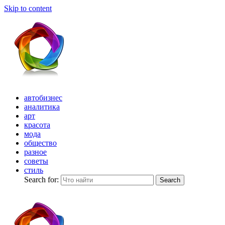
Skip to content
автобизнес
аналитика
арт
красота
мода
общество
разное
советы
стиль
Search for:
Search