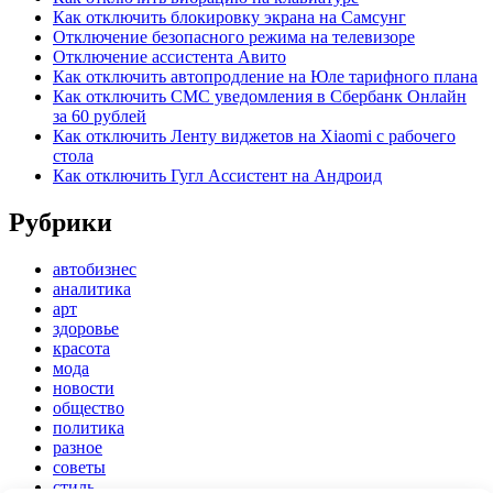
Как отключить блокировку экрана на Самсунг
Отключение безопасного режима на телевизоре
Отключение ассистента Авито
Как отключить автопродление на Юле тарифного плана
Как отключить СМС уведомления в Сбербанк Онлайн
за 60 рублей
Как отключить Ленту виджетов на Xiaomi с рабочего
стола
Как отключить Гугл Ассистент на Андроид
Рубрики
автобизнес
аналитика
арт
здоровье
красота
мода
новости
общество
политика
разное
советы
стиль