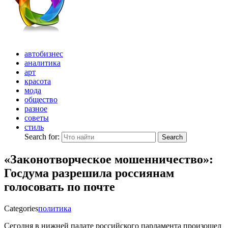
автобизнес
аналитика
арт
красота
мода
общество
разное
советы
стиль
Search for:
Search
«Законотворческое мошенничество»:
Госдума разрешила россиянам
голосовать по почте
Categories
политика
Сегодня в нижней палате российского парламента произошел