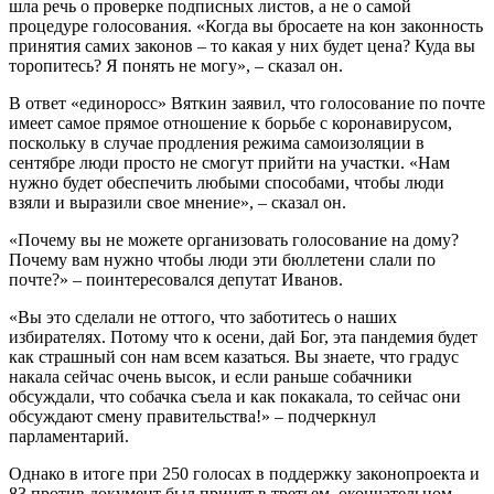
шла речь о проверке подписных листов, а не о самой
процедуре голосования. «Когда вы бросаете на кон законность
принятия самих законов – то какая у них будет цена? Куда вы
торопитесь? Я понять не могу», – сказал он.
В ответ «единоросс» Вяткин заявил, что голосование по почте
имеет самое прямое отношение к борьбе с коронавирусом,
поскольку в случае продления режима самоизоляции в
сентябре люди просто не смогут прийти на участки. «Нам
нужно будет обеспечить любыми способами, чтобы люди
взяли и выразили свое мнение», – сказал он.
«Почему вы не можете организовать голосование на дому?
Почему вам нужно чтобы люди эти бюллетени слали по
почте?» – поинтересовался депутат Иванов.
«Вы это сделали не оттого, что заботитесь о наших
избирателях. Потому что к осени, дай Бог, эта пандемия будет
как страшный сон нам всем казаться. Вы знаете, что градус
накала сейчас очень высок, и если раньше собачники
обсуждали, что собачка съела и как покакала, то сейчас они
обсуждают смену правительства!» – подчеркнул
парламентарий.
Однако в итоге при 250 голосах в поддержку законопроекта и
83 против документ был принят в третьем, окончательном