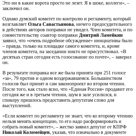
Это ни в какие ворота просто не лезет. Я в шоке, коллеги», –
заключил он.
Однако думский комитет по контролю и регламенту, который
возглавляет
Ольга Савастьянова
, ничего предосудительного
в действиях авторов поправки не увидел. Член комитета, и по
совместительству соавтор поправки
Дмитрий Ламейкин
заявил, что «очень подробное обсуждение» инициативы было
– правда, только на площадке самого комитета, и, кроме
членов комитета, на заседании никто не присутствовал. «В
десятках стран сегодня есть голосование по почте», – заверил
он.
В результате поправка все же была принята при 251 голосе
«за», 79 против и одном воздержавшемся. Большинством
голосов был принят и сам законопроект во втором чтении.
После того, как стало ясно, что «Единая Россия» продавит его
сегодня же и в третьем чтении, шум в зале усилился, и
спикеру пришлось предоставить депутатам слово для
выступлений.
«Если комитет по регламенту не знает, что ко второму чтению
нельзя менять концепцию, то его надо расформировать и
собрать новый комитет», – жестко заявил депутат от КПРФ
Николай Коломейцев
, указав, что изначально в документе