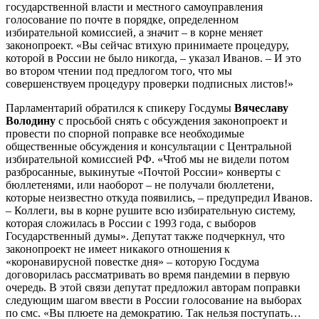
государственной власти и местного самоуправления
голосование по почте в порядке, определенном
избирательной комиссией, а значит – в корне меняет
законопроект. «Вы сейчас втихую принимаете процедуру,
которой в России не было никогда, – указал Иванов. – И это
во втором чтении под предлогом того, что мы
совершенствуем процедуру проверки подписных листов!»
Парламентарий обратился к спикеру Госдумы
Вячеславу
Володину
с просьбой снять с обсуждения законопроект и
провести по спорной поправке все необходимые
общественные обсуждения и консультации с Центральной
избирательной комиссией РФ. «Чтоб мы не видели потом
разбросанные, выкинутые «Почтой России» конверты с
бюллетенями, или наоборот – не получали бюллетени,
которые неизвестно откуда появились, – предупредил Иванов.
– Коллеги, вы в корне рушите всю избирательную систему,
которая сложилась в России с 1993 года, с выборов
Государственный думы». Депутат также подчеркнул, что
законопроект не имеет никакого отношения к
«коронавирусной повестке дня» – которую Госдума
договорилась рассматривать во время пандемии в первую
очередь. В этой связи депутат предложил авторам поправки
следующим шагом ввести в России голосование на выборах
по смс. «Вы плюете на демократию. Так нельзя поступать…