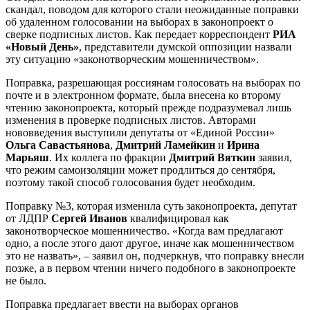
скандал, поводом для которого стали неожиданные поправки
об удаленном голосовании на выборах в законопроект о
сверке подписных листов. Как передает корреспондент
РИА
«Новый День»
, представители думской
оппозиции назвали
эту ситуацию «законотворческим мошенничеством».
Поправка, разрешающая россиянам голосовать на выборах по
почте и в электронном формате, была внесена ко второму
чтению законопроекта, который прежде подразумевал лишь
изменения в проверке подписных листов. Авторами
нововведения выступили депутаты от «Единой России»
Ольга Савастьянова
,
Дмитрий Ламейкин
и
Ирина
Марьяш
. Их коллега по фракции
Дмитрий Вяткин
заявил,
что режим самоизоляции может продлиться до сентября,
поэтому такой способ голосования будет необходим.
Поправку №3, которая изменила суть законопроекта, депутат
от ЛДПР
Сергей Иванов
квалифицировал как
законотворческое мошенничество. «Когда вам предлагают
одно, а после этого дают другое, иначе как мошенничеством
это не назвать», – заявил он, подчеркнув, что поправку внесли
позже, а в первом чтении ничего подобного в законопроекте
не было.
Поправка предлагает ввести на выборах органов