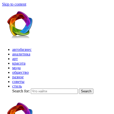
Skip to content
автобизнес
аналитика
арт
красота
мода
общество
разное
советы
стиль
Search for:
Search