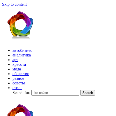
Skip to content
автобизнес
аналитика
арт
красота
мода
общество
разное
советы
стиль
Search for:
Search