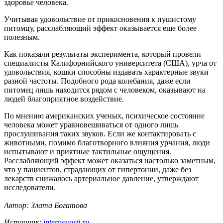
здоровье человека.
Учитывая удовольствие от прикосновения к пушистому
питомцу, расслабляющий эффект оказывается еще более
полезным.
Как показали результаты
эксперимента, который провели
специалисты Калифорнийского университета (США), урча от
удовольствия, кошки способны издавать характерные звуки
разной частоты. Подобного рода колебания, даже если
питомец лишь находится рядом с человеком, оказывают на
людей благоприятное воздействие.
По мнению американских ученых, психическое состояние
человека может уравновешиваться от одного лишь
прослушивания таких звуков. Если же контактировать с
животными, помимо благотворного влияния урчания, люди
испытывают и приятные тактильные ощущения.
Расслабляющий эффект может оказаться настолько заметным,
что у пациентов, страдающих от гипертонии, даже без
лекарств снижалось артериальное давление, утверждают
исследователи.
Автор: Злата Богатова
Источник:
internovosti.ru