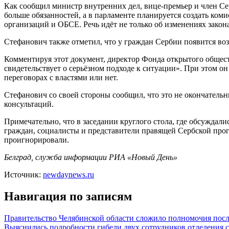
Как сообщил министр внутренних дел, вице-премьер и член С
больше обязанностей, а в парламенте планируется создать ком
организаций и ОБСЕ. Речь идёт не только об изменениях закон
Стефанович также отметил, что у граждан Сербии появится воз
Комментируя этот документ, директор Фонда открытого общес
свидетельствует о серьёзном подходе к ситуации». При этом он
переговорах с властями или нет.
Стефанович со своей стороны сообщил, что это не окончатель
консультаций.
Примечательно, что в заседании круглого стола, где обсужда
граждан, социалисты и представители правящей Сербской прог
проигнорировали.
Белград, служба информации РИА «Новый День»
Источник:
newdaynews.ru
Навигация по записям
Правительство Челябинской области сложило полномочия посл
Выяснились подробности гибели двух сотрудников отделения с