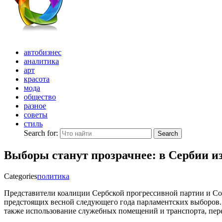
автобизнес
аналитика
арт
красота
мода
общество
разное
советы
стиль
Search for:
Search
Выборы станут прозрачнее: в Сербии и
Categories
политика
Представители коалиции Сербской прогрессивной партии и Соц
предстоящих весной следующего года парламентских выборов.
также использование служебных помещений и транспорта, пере