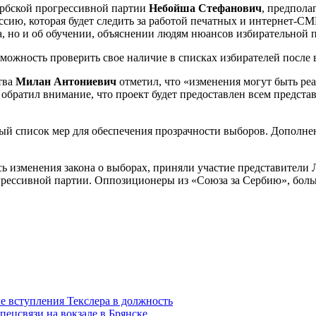
ербской прогрессивной партии
Небойша Стефанович
, предпола
иссию, которая будет следить за работой печатных и интернет-С
а, но и об обучении, объяснении людям нюансов избирательной 
можность проверить свое наличие в списках избирателей после в
тва
Милан Антониевич
отметил, что «изменения могут быть реал
 обратил внимание, что проект будет предоставлен всем предста
ный список мер для обеспечения прозрачности выборов. Дополне
лись изменения закона о выборах, приняли участие представител
рессивной партии. Оппозиционеры из «Союза за Сербию», больш
е вступления Текслера в должность
пецсвязи на вокзале в Брянске