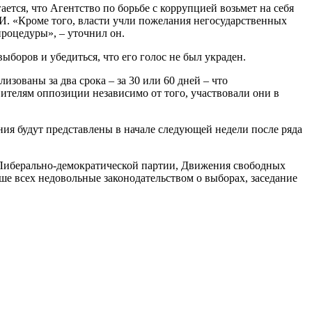
гается, что Агентство по борьбе с коррупцией возьмет на себя
МИ. «Кроме того, власти учли пожелания негосударственных
процедуры», – уточнил он.
ыборов и убедиться, что его голос не был украден.
изованы за два срока – за 30 или 60 дней – что
вителям оппозиции независимо от того, участвовали они в
ния будут представлены в начале следующей недели после ряда
и Либерально-демократической партии, Движения свободных
е всех недовольные законодательством о выборах, заседание