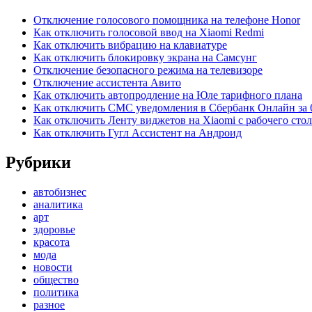
Отключение голосового помощника на телефоне Honor
Как отключить голосовой ввод на Xiaomi Redmi
Как отключить вибрацию на клавиатуре
Как отключить блокировку экрана на Самсунг
Отключение безопасного режима на телевизоре
Отключение ассистента Авито
Как отключить автопродление на Юле тарифного плана
Как отключить СМС уведомления в Сбербанк Онлайн за 
Как отключить Ленту виджетов на Xiaomi с рабочего стол
Как отключить Гугл Ассистент на Андроид
Рубрики
автобизнес
аналитика
арт
здоровье
красота
мода
новости
общество
политика
разное