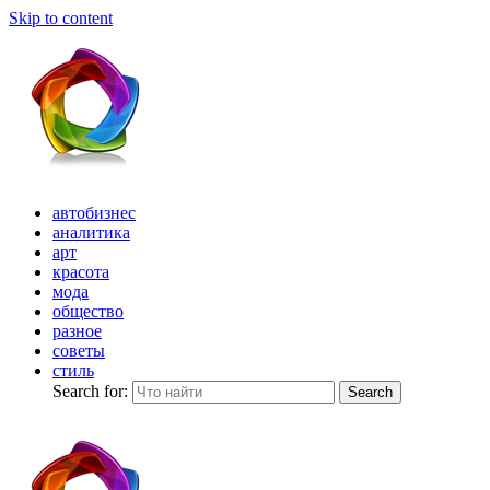
Skip to content
автобизнес
аналитика
арт
красота
мода
общество
разное
советы
стиль
Search for:
Search