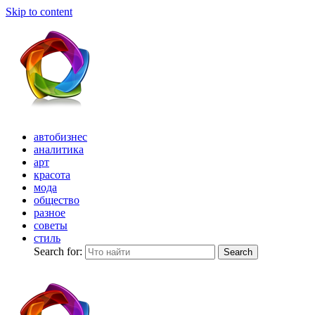
Skip to content
автобизнес
аналитика
арт
красота
мода
общество
разное
советы
стиль
Search for:
Search