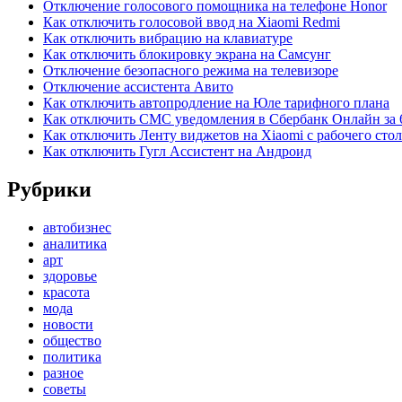
Отключение голосового помощника на телефоне Honor
Как отключить голосовой ввод на Xiaomi Redmi
Как отключить вибрацию на клавиатуре
Как отключить блокировку экрана на Самсунг
Отключение безопасного режима на телевизоре
Отключение ассистента Авито
Как отключить автопродление на Юле тарифного плана
Как отключить СМС уведомления в Сбербанк Онлайн за 
Как отключить Ленту виджетов на Xiaomi с рабочего стол
Как отключить Гугл Ассистент на Андроид
Рубрики
автобизнес
аналитика
арт
здоровье
красота
мода
новости
общество
политика
разное
советы