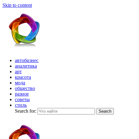
Skip to content
автобизнес
аналитика
арт
красота
мода
общество
разное
советы
стиль
Search for:
Search