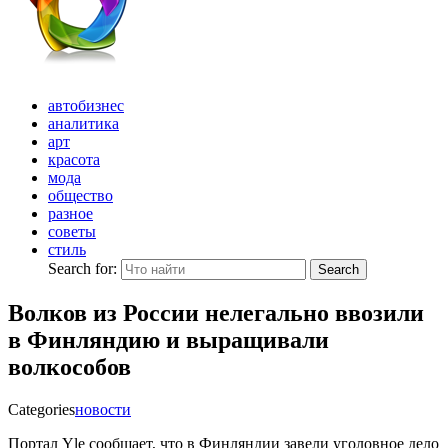
автобизнес
аналитика
арт
красота
мода
общество
разное
советы
стиль
Search for:
Search
Волков из России нелегально ввозили
в Финляндию и выращивали
волкособов
Categories
новости
Портал Yle сообщает, что в Финляндии завели уголовное дело