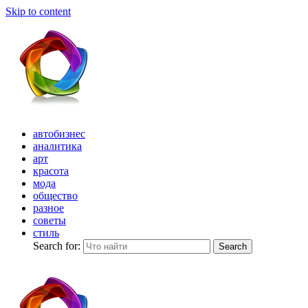
Skip to content
автобизнес
аналитика
арт
красота
мода
общество
разное
советы
стиль
Search for:
Search