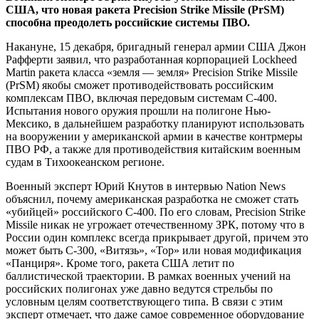
США, что новая ракета Precision Strike Missile (PrSM)
способна преодолеть российские системы ПВО.
Накануне, 15 декабря, бригадный генерал армии США Джон
Рафферти заявил, что разработанная корпорацией Lockheed
Martin ракета класса «земля —
земля» Precision Strike Missile
(PrSM) якобы сможет противодействовать российским
комплексам ПВО, включая передовым системам С-400.
Испытания нового оружия прошли на полигоне Нью-
Мексико, в дальнейшем разработку планируют использовать
на вооружении у американской армии в качестве контрмеры
ПВО РФ, а также для противодействия китайским военным
судам в Тихоокеанском регионе.
Военный эксперт Юрий Кнутов в интервью Nation News
объяснил, почему американская разработка не сможет стать
«убийцей» российского С-400. По его словам, Precision Strike
Missile никак не угрожает отечественному ЗРК, потому что в
России один комплекс всегда прикрывает другой, причем это
может быть С-300, «Витязь», «Тор» или новая модификация
«Панциря». Кроме того, ракета США летит по
баллистической траектории. В рамках военных учений на
российских полигонах уже давно ведутся стрельбы по
условным целям соответствующего типа. В связи с этим
эксперт отмечает, что даже самое современное оборудование