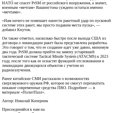
НАТО не спасет PrSM от российского вооружения, а значит,
военным «мечтам» Вашингтона суждено остаться именно
«мечтами».
«Нам ничего не помешает нанести ракетный удар по пусковой
системе этих ракет, мы просто подавим места пуска», —
добавил Кнутов.
Он также отметил, насколько быстро после выхода США из
договора о ликвидации ракет была представлена разработка.
Это говорит о том, что ее создание идет уже давно, минимум
два года. PrSM должна прийти на замену устаревшей
тактической системе Tactical Missile System (ATACMS) к 2023
году, после того как ее оснастят функцией отслеживания и
ликвидации движущихся объектов с учетом их
радиоизлучения.
Ранее китайские СМИ рассказали о возможностях
сверхзвукового оружия РФ, которое не смогут перехватить
никакие современные средства ПВО. Подробнее — в
материале «ПолитПазл».
Автор: Николай Коперник
Присоединяйся к нам на