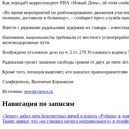
Как передаёт корреспондент РИА «Новый
День», об этом соо
«Во время мероприятий по разблокированию движения участни
полиции, доставили в больницу», – сообщает пресс-служба пр
Вместе с рядовыми радикалами задержан их главарь – извест
Напомним, националисты требовали от местного углеперерабаты
железнодорожные пути.
Возбуждено уголовное дело по ч. 2 ст. 279 Уголовного кодекс
Радикалам грозит лишение свободы сроком от двух до пяти лет.
Кроме того, полиция выясняет, кто наносил правоохранителям 
Симферополь, Валентин Карамазов
Источник:
newdaynews.ru
Навигация по записям
«Зенит» забил пять безответных мячей в ворота «Рубина» в до
Трамп заявил, что «не говорил ничего неправильного» в телеф