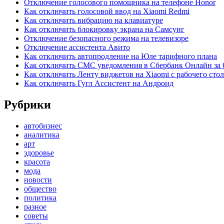
Отключение голосового помощника на телефоне Honor
Как отключить голосовой ввод на Xiaomi Redmi
Как отключить вибрацию на клавиатуре
Как отключить блокировку экрана на Самсунг
Отключение безопасного режима на телевизоре
Отключение ассистента Авито
Как отключить автопродление на Юле тарифного плана
Как отключить СМС уведомления в Сбербанк Онлайн за 
Как отключить Ленту виджетов на Xiaomi с рабочего стол
Как отключить Гугл Ассистент на Андроид
Рубрики
автобизнес
аналитика
арт
здоровье
красота
мода
новости
общество
политика
разное
советы