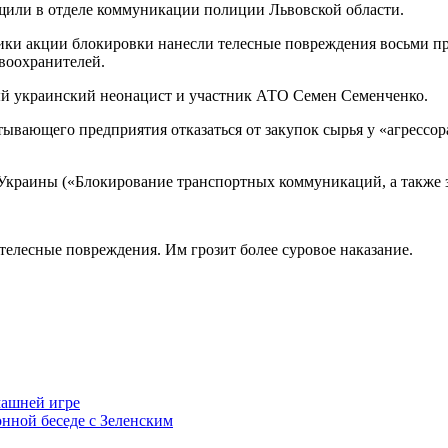
бщили в отделе коммуникации полиции Львовской области.
ки акции блокировки нанесли телесные повреждения восьми пра
авоохранителей.
ный украинский неонацист и участник АТО Семен Семенченко.
вающего предприятия отказаться от закупок сырья у «агрессора
а Украины («Блокирование транспортных коммуникаций, а также 
телесные повреждения. Им грозит более суровое наказание.
машней игре
онной беседе с Зеленским