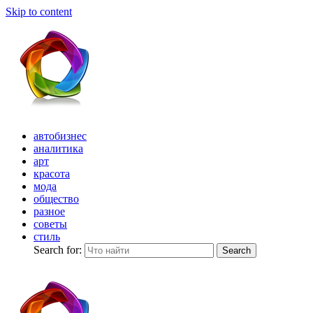
Skip to content
автобизнес
аналитика
арт
красота
мода
общество
разное
советы
стиль
Search for:
Search