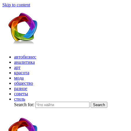
Skip to content
автобизнес
аналитика
арт
красота
мода
общество
разное
советы
стиль
Search for:
Search