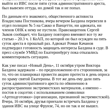
выйти из ИВС после пяти суток административного ареста,
был вывезен оттуда, но домой так и не попал.
По данным его знакомого, общественного активиста
Владислава Постникова, вчера вечером Балдина перевезли в
отдел
полиции № 5 на Сакко и Ванцетти, ни адвоката, ни
членов ОНК к нему не пустили. Правозащитник Сергей
Зыков сообщает, что Балдину повторно вменяют все ту же
статью – 20.3 ч. 1 КоАП, по которой он был осужден на пять
суток ареста в прошлый раз. Адвокат Роман Качанов
подтвердил готовность защищать интересы Балдина в суде. В
пресс-службе УМВД по Екатеринбургу пока отказались
комментировать ситуацию.
Как уже писал «Новый День», 11 октября утром Виктора
Балдина задержали – по предположению его сторонников, за
то, что он планировал провести акцию протеста в день опроса
по храму святой Екатерины. В тот же день ему дали пять
суток административного ареста по обвинению в
распространении экстремистских материалов, а именно –
постов в соцсетях с использованием символики
«Артподготовки» (организации, признанной экстремистской).
Вчера, 16 октября, друзья приехали встречать Балдина у
здания ИВС на улице Фрунзе, 74, но он так и не вышел.