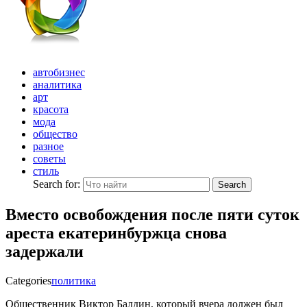
автобизнес
аналитика
арт
красота
мода
общество
разное
советы
стиль
Search for:
Search
Вместо освобождения после пяти суток
ареста екатеринбуржца снова
задержали
Categories
политика
Общественник Виктор Балдин, который вчера должен был