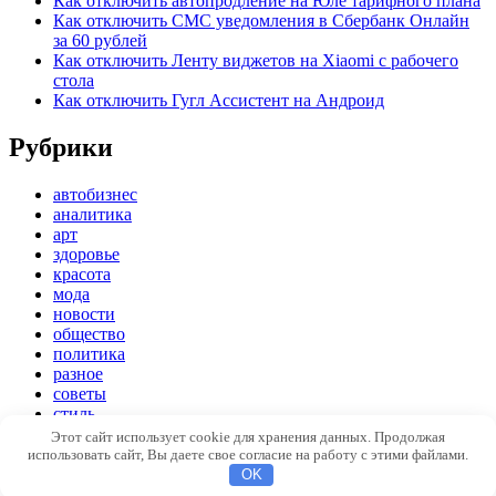
Как отключить автопродление на Юле тарифного плана
Как отключить СМС уведомления в Сбербанк Онлайн
за 60 рублей
Как отключить Ленту виджетов на Xiaomi с рабочего
стола
Как отключить Гугл Ассистент на Андроид
Рубрики
автобизнес
аналитика
арт
здоровье
красота
мода
новости
общество
политика
разное
советы
стиль
экономика
Этот сайт использует cookie для хранения данных. Продолжая
использовать сайт, Вы даете свое согласие на работу с этими файлами.
Copyright © 2026
Модный стиль
. Все права защищены
OK