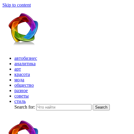
Skip to content
автобизнес
аналитика
арт
красота
мода
общество
разное
советы
стиль
Search for:
Search