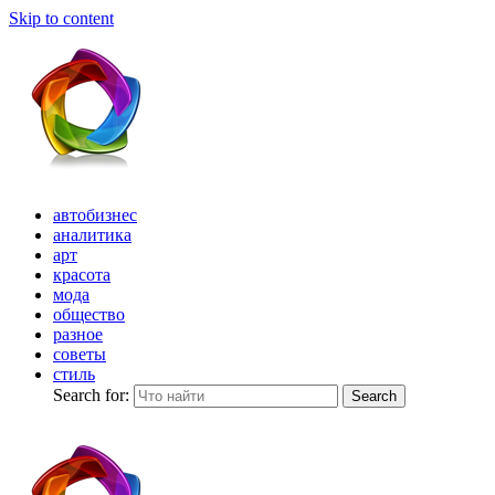
Skip to content
автобизнес
аналитика
арт
красота
мода
общество
разное
советы
стиль
Search for:
Search