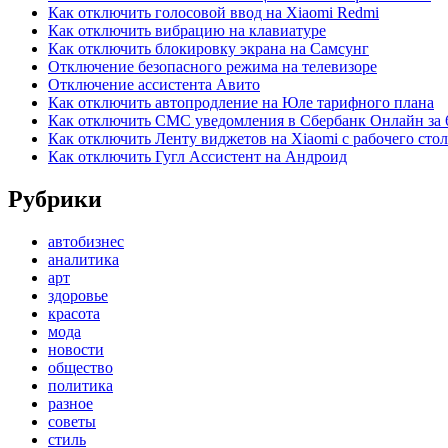
Как отключить голосовой ввод на Xiaomi Redmi
Как отключить вибрацию на клавиатуре
Как отключить блокировку экрана на Самсунг
Отключение безопасного режима на телевизоре
Отключение ассистента Авито
Как отключить автопродление на Юле тарифного плана
Как отключить СМС уведомления в Сбербанк Онлайн за 
Как отключить Ленту виджетов на Xiaomi с рабочего стол
Как отключить Гугл Ассистент на Андроид
Рубрики
автобизнес
аналитика
арт
здоровье
красота
мода
новости
общество
политика
разное
советы
стиль