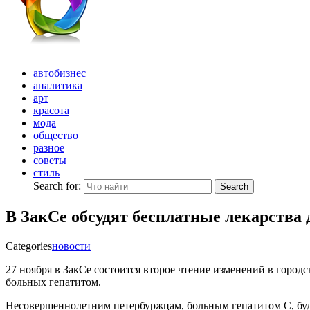
автобизнес
аналитика
арт
красота
мода
общество
разное
советы
стиль
Search for:
Search
В ЗакСе обсудят бесплатные лекарства 
Categories
новости
27 ноября в ЗакСе состоится второе чтение изменений в город
больных гепатитом.
Несовершеннолетним петербуржцам, больным гепатитом С, буду