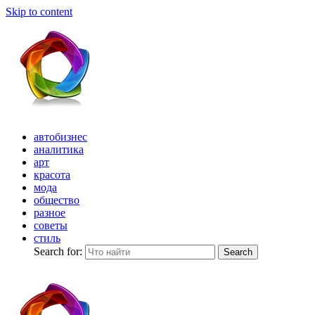
Skip to content
автобизнес
аналитика
арт
красота
мода
общество
разное
советы
стиль
Search for:
Search