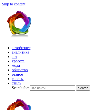
Skip to content
автобизнес
аналитика
арт
красота
мода
общество
разное
советы
стиль
Search for:
Search