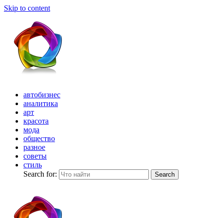
Skip to content
автобизнес
аналитика
арт
красота
мода
общество
разное
советы
стиль
Search for:
Search