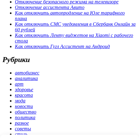
Отключение безопасного режима на телевизоре
Отключение ассистента Авито
Как отключить автопродление на Юле тарифного
плана
Как отключить СМС уведомления в Сбербанк Онлайн за
60 рублей
Как отключить Ленту виджетов на Xiaomi с рабочего
стола
Как отключить Гугл Ассистент на Андроид
Рубрики
автобизнес
аналитика
арт
здоровье
красота
мода
новости
общество
политика
разное
советы
стиль