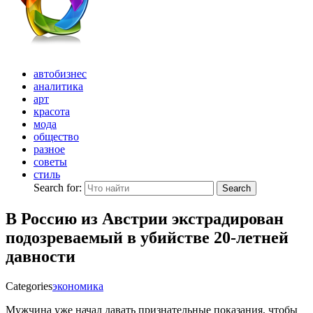
автобизнес
аналитика
арт
красота
мода
общество
разное
советы
стиль
Search for:
Search
В Россию из Австрии экстрадирован
подозреваемый в убийстве 20-летней
давности
Categories
экономика
Мужчина уже начал давать признательные показания, чтобы