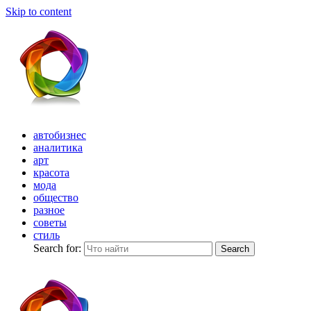
Skip to content
автобизнес
аналитика
арт
красота
мода
общество
разное
советы
стиль
Search for:
Search