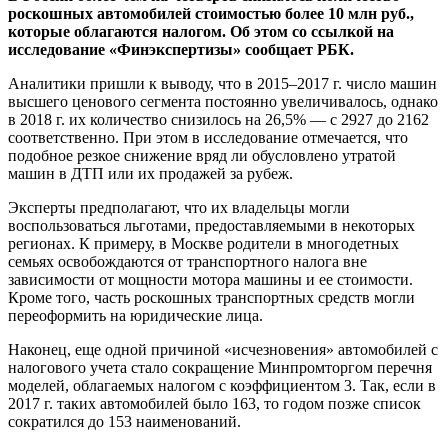
роскошных автомобилей стоимостью более 10 млн руб.,
которые облагаются налогом. Об этом со ссылкой на
исследование «Финэкспертизы» сообщает РБК.
Аналитики пришли к выводу, что в 2015–2017 г. число машин
высшего
ценового сегмента постоянно увеличивалось, однако
в 2018 г. их количество снизилось на 26,5% — с 2927 до 2162
соответственно. При этом в исследование отмечается, что
подобное резкое снижение вряд ли обусловлено утратой
машин в ДТП или их продажей за рубеж.
Эксперты предполагают, что их владельцы могли
воспользоваться льготами, предоставляемыми в некоторых
регионах. К примеру, в Москве родители в многодетных
семьях освобождаются от транспортного налога вне
зависимости от мощности мотора машины и ее стоимости.
Кроме того, часть роскошных транспортных средств могли
переоформить на юридические лица.
Наконец, еще одной причиной «исчезновения» автомобилей с
налогового учета стало сокращение Минпромторгом перечня
моделей, облагаемых налогом с коэффициентом 3. Так, если в
2017 г. таких автомобилей было 163, то годом позже список
сократился до 153 наименований.