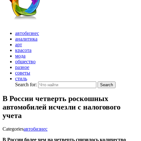
автобизнес
аналитика
арт
красота
мода
общество
разное
советы
стиль
Search for:
Search
В России четверть роскошных
автомобилей исчезли с налогового
учета
Categories
автобизнес
В России более чем на четверть снизилось количество