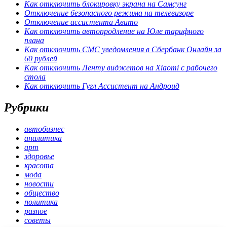
Как отключить блокировку экрана на Самсунг
Отключение безопасного режима на телевизоре
Отключение ассистента Авито
Как отключить автопродление на Юле тарифного
плана
Как отключить СМС уведомления в Сбербанк Онлайн за
60 рублей
Как отключить Ленту виджетов на Xiaomi с рабочего
стола
Как отключить Гугл Ассистент на Андроид
Рубрики
автобизнес
аналитика
арт
здоровье
красота
мода
новости
общество
политика
разное
советы