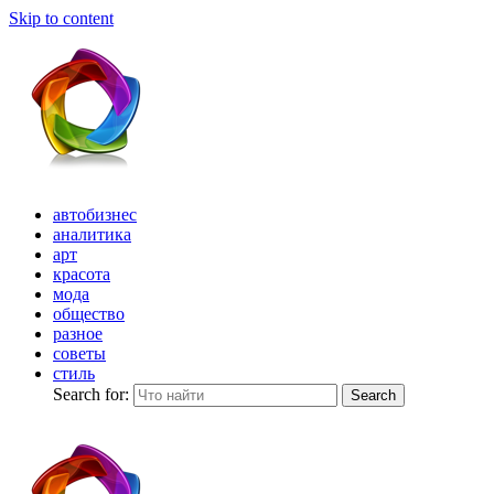
Skip to content
автобизнес
аналитика
арт
красота
мода
общество
разное
советы
стиль
Search for:
Search