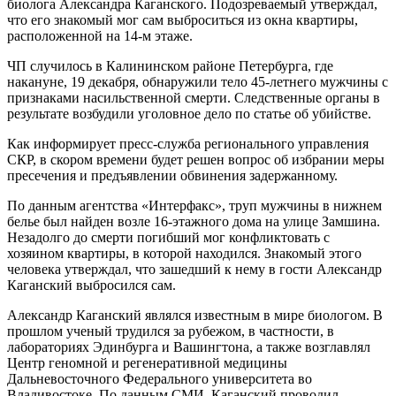
биолога Александра Каганского. Подозреваемый утверждал,
что его знакомый мог сам выброситься из окна квартиры,
расположенной на 14-м этаже.
ЧП случилось в
Калининском районе Петербурга, где
накануне, 19 декабря, обнаружили тело 45-летнего мужчины с
признаками насильственной смерти. Следственные органы в
результате возбудили уголовное дело по статье об убийстве.
Как информирует пресс-служба регионального управления
СКР, в скором времени будет решен вопрос об избрании меры
пресечения и предъявлении обвинения задержанному.
По данным агентства «Интерфакс», труп мужчины в нижнем
белье был найден возле 16-этажного дома на улице Замшина.
Незадолго до смерти погибший мог конфликтовать с
хозяином квартиры, в которой находился. Знакомый этого
человека утверждал, что зашедший к нему в гости Александр
Каганский выбросился сам.
Александр Каганский являлся известным в мире биологом. В
прошлом ученый трудился за рубежом, в частности, в
лабораториях Эдинбурга и Вашингтона, а также возглавлял
Центр геномной и регенеративной медицины
Дальневосточного Федерального университета во
Владивостоке. По данным СМИ, Каганский проводил