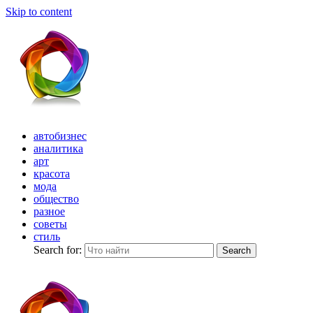
Skip to content
автобизнес
аналитика
арт
красота
мода
общество
разное
советы
стиль
Search for:
Search