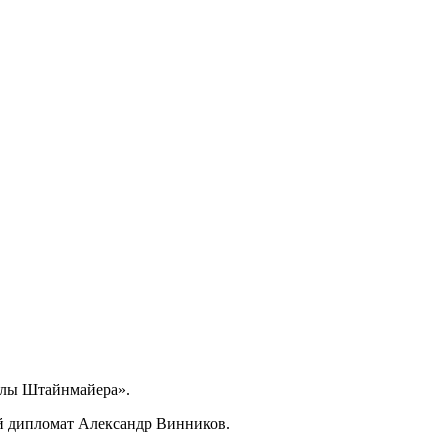
улы Штайнмайера».
ий дипломат
Александр Винников.