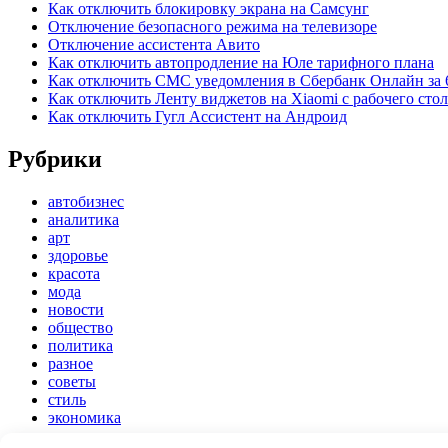
Как отключить блокировку экрана на Самсунг
Отключение безопасного режима на телевизоре
Отключение ассистента Авито
Как отключить автопродление на Юле тарифного плана
Как отключить СМС уведомления в Сбербанк Онлайн за 
Как отключить Ленту виджетов на Xiaomi с рабочего стол
Как отключить Гугл Ассистент на Андроид
Рубрики
автобизнес
аналитика
арт
здоровье
красота
мода
новости
общество
политика
разное
советы
стиль
экономика