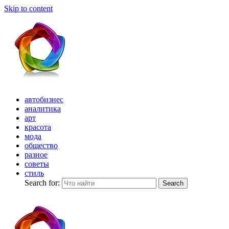
Skip to content
автобизнес
аналитика
арт
красота
мода
общество
разное
советы
стиль
Search for:
Search