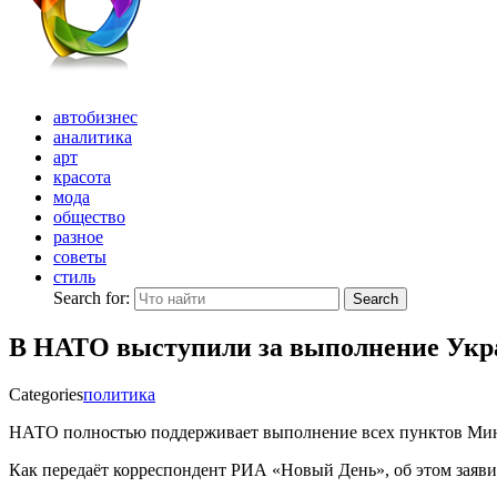
автобизнес
аналитика
арт
красота
мода
общество
разное
советы
стиль
Search for:
Search
В НАТО выступили за выполнение Ук
Categories
политика
НАТО полностью поддерживает выполнение всех пунктов Минс
Как передаёт корреспондент РИА «Новый День», об этом заяв