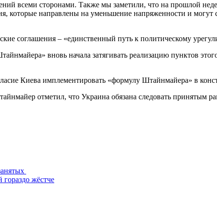
ий всеми сторонами. Также мы заметили, что на прошлой неде
ия, которые направлены на уменьшение напряженности и могут
ские соглашения – «единственный путь к политическому урегул
айнмайера» вновь начала затягивать реализацию пунктов этого
огласие Киева имплементировать «формулу Штайнмайера» в кон
йнмайер отметил, что Украина обязана следовать принятым ран
занятых
 гораздо жёстче