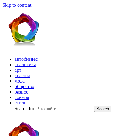
Skip to content
автобизнес
аналитика
арт
красота
мода
общество
разное
советы
стиль
Search for:
Search