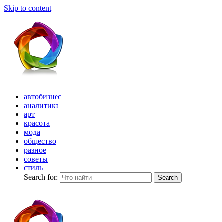
Skip to content
автобизнес
аналитика
арт
красота
мода
общество
разное
советы
стиль
Search for:
Search