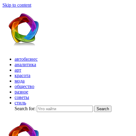
Skip to content
автобизнес
аналитика
арт
красота
мода
общество
разное
советы
стиль
Search for:
Search