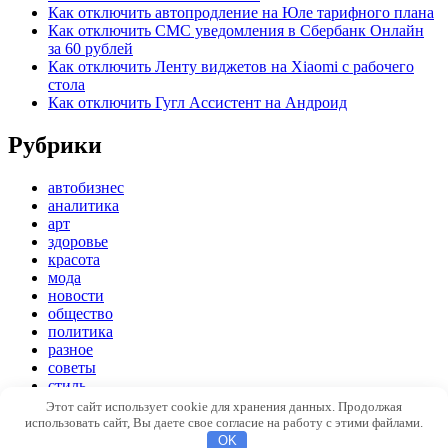
Как отключить автопродление на Юле тарифного плана
Как отключить СМС уведомления в Сбербанк Онлайн
за 60 рублей
Как отключить Ленту виджетов на Xiaomi с рабочего
стола
Как отключить Гугл Ассистент на Андроид
Рубрики
автобизнес
аналитика
арт
здоровье
красота
мода
новости
общество
политика
разное
советы
стиль
экономика
Этот сайт использует cookie для хранения данных. Продолжая
использовать сайт, Вы даете свое согласие на работу с этими файлами.
Copyright © 2026
Модный стиль
. Все права защищены
OK