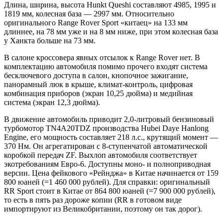
Длина, ширина, высота Hunkt Queshi составляют 4985, 1995 и
1819 мм, колесная база — 2997 мм. Относительно
оригинального Range Rover Sport «китаец» на 133 мм
длиннее, на 78 мм уже и на 8 мм ниже, при этом колесная база
у Ханкта больше на 73 мм.
В салоне кроссовера явных отсылок к Range Rover нет. В
комплектацию автомобиля помимо прочего входят система
бесключевого доступа в салон, кнопочное зажигание,
панорамный люк в крыше, климат-контроль, цифровая
комбинация приборов (экран 10,25 дюйма) и медийная
система (экран 12,3 дюйма).
В движение автомобиль приводит 2,0-литровый бензиновый
турбомотор TN4A20TDZ производства Hubei Daye Hanlong
Engine, его мощность составляет 218 л.с., крутящий момент —
370 Нм. Он агрегатирован с 8-ступенчатой автоматической
коробкой передач ZF. Выхлоп автомобиля соответствует
экотребованиям Евро-6. Доступны моно- и полноприводная
версии. Цена фейкового «Рейнджа» в Китае начинается от 159
800 юаней (=1 460 000 рублей). Для справки: оригинальный
RR Sport стоит в Китае от 864 800 юаней (=7 900 000 рублей),
то есть в пять раз дороже копии (RR в готовом виде
импортируют из Великобритании, поэтому он так дорог).