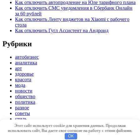
Как отключить автопродление на Юле тарифного плана
Как отключить СМС уведомления в Сбербанк Онлайн
за 60 рублей
Как отключить Ленту виджетов на Xiaomi с рабочего
стола
Как отключить Гугл Ассистент на Андроид
Рубрики
автобизнес
аналитика
арт
здоровье
красота
мода
новости
общество
политика
разное
советы
стиль
экономика
Этот сайт использует cookie для хранения данных. Продолжая
использовать сайт, Вы даете свое согласие на работу с этими файлами.
Copyright © 2026
Модный стиль
. Все права защищены
OK