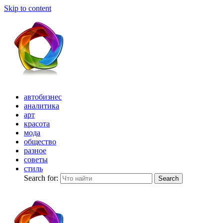
Skip to content
автобизнес
аналитика
арт
красота
мода
общество
разное
советы
стиль
Search for:
Search