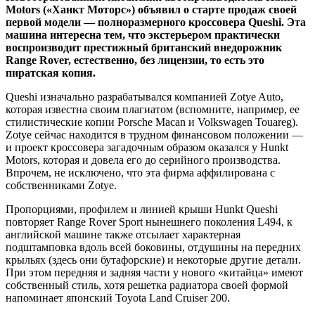
Motors («Ханкт Моторс») объявил о старте продаж своей
первой модели — полноразмерного кроссовера Queshi. Эта
машина интересна тем, что экстерьером практически
воспроизводит престижный британский внедорожник
Range Rover,
естественно, без лицензии, то есть это
пиратская копия.
Queshi изначально разрабатывался компанией Zotye Auto,
которая известна своим плагиатом (вспомните, например, ее
стилистические копии Porsche Macan и Volkswagen Touareg).
Zotye сейчас находится в трудном финансовом положении —
и проект кроссовера загадочным образом оказался у Hunkt
Motors, которая и довела его до серийного производства.
Впрочем, не исключено, что эта фирма аффилирована с
собственниками Zotye.
Пропорциями, профилем и линией крыши Hunkt Queshi
повторяет Range Rover Sport нынешнего поколения L494, к
английской машине также отсылает характерная
подштамповка вдоль всей боковины, отдушины на передних
крыльях (здесь они бутафорские) и некоторые другие детали.
При этом передняя и задняя части у нового «китайца» имеют
собственный стиль, хотя решетка радиатора своей формой
напоминает японский Toyota Land Cruiser 200.