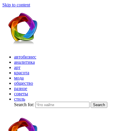
Skip to content
автобизнес
аналитика
арт
красота
мода
общество
разное
советы
стиль
Search for:
Search