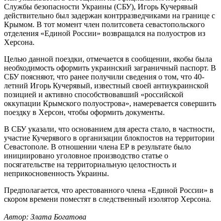
Службы безопасности Украины (СБУ), Игорь Кучерявый
действительно был задержан контрразведчиками на границе с
Крымом. В тот момент член политсовета севастопольского
отделения «Единой России» возвращался на полуостров из
Херсона.
Целью данной поездки, отмечается в сообщении, якобы была
необходимость оформить украинский заграничный паспорт. В
СБУ поясняют, что ранее получили сведения о том, что 40-
летний Игорь Кучерявый, известный своей антиукраинской
позицией и активно способствовавший «российской
оккупации Крымского полуострова», намеревается совершить
поездку в Херсон, чтобы оформить документы.
В СБУ указали, что основанием для ареста стало, в частности,
участие Кучерявого в организации блокпостов на территории
Севастополе. В отношении члена ЕР в результате было
инициировано уголовное производство статье о
посягательстве на территориальную целостность и
неприкосновенность Украины.
Предполагается, что арестованного члена «Единой России» в
скором времени поместят в следственный изолятор Херсона.
Автор: Злата Богатова