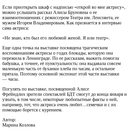
Если приоткрыть шкаф с надписью «открой во мне актрису»,
можно услышать рассказ Алисы Бруновны о ее
взаимоотношениях с режиссером Театра им. Ленсовета, ее
мужем Игорем Владимировым. Как признается в интервью
сама актриса:
«Не знаю, кто был его любимой женой. Я или театр».
Еще одна точка на выставке посвящена трагическим
воспоминаниям актрисы о годах блокады, которую она
пережила в Ленинграде. По ее рассказам, выжить помогла
бабушка, а точнее, её пунктуальность: она выдавала совсем
маленькую часть от буханки хлеба по часам, а остальное
прятала. Поэтому основной экспонат этой части выставки
— часы.
Погулять по выставке, посвященной Алисе
Фрейндлих зрители спектаклей БДТ смогут до конца января и
узнать, в том числе, некоторые любопытные факты о ней,
например, тот, что актриса очень любит…семечки и с их
помощью борется с курением.
Автор:
Марина Козлова