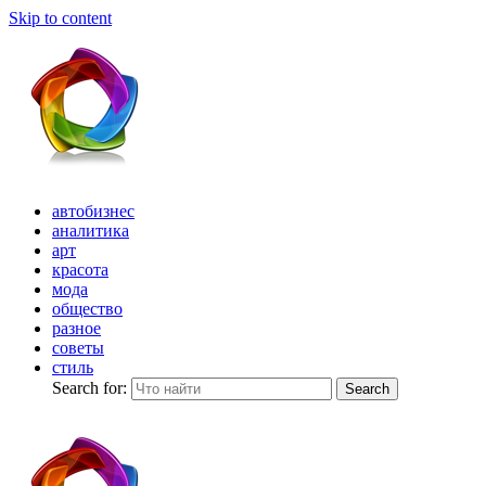
Skip to content
автобизнес
аналитика
арт
красота
мода
общество
разное
советы
стиль
Search for:
Search