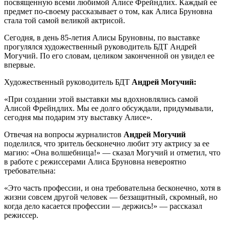
посвященную всеми любимой Алисе Фрейндлих. Каждый ее
предмет по-своему рассказывает о том, как Алиса Бруновна
стала той самой великой актрисой.
Сегодня, в день 85-летия Алисы Бруновны, по выставке
прогулялся художественный руководитель БДТ Андрей
Могучий. По его словам, целиком законченной он увидел ее
впервые.
Художественный руководитель БДТ
Андрей Могучий:
«При создании этой выставки мы вдохновлялись самой
Алисой Фрейндлих. Мы ее долго обсуждали, придумывали,
сегодня мы подарим эту выставку Алисе».
Отвечая на вопросы журналистов
Андрей Могучий
поделился, что зритель бесконечно любит эту актрису за ее
магию: «Она волшебница!» — сказал Могучий и отметил, что
в работе с режиссерами Алиса Бруновна невероятно
требовательна:
«Это часть профессии, и она требовательна бесконечно, хотя в
жизни совсем другой человек — беззащитный, скромный, но
когда дело касается профессии — держись!» — рассказал
режиссер.