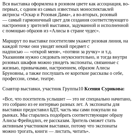
Вся выставка оформлена в розовом цвете как ассоциация, во-
первых, с одним из самых известных моноспектаклей
актрисы «Оскар и Розовая Дама», а во-вторых, розовый
— самый гармоничный цвет для создания соответствующего
настроения у зрителей выставки, задуманной и исполненной
с помощью образов из «Алисы в стране чудес».
Маршрут по выставке посетителям укажет розовая линия, на
каждой точке они увидят некий предмет с
надписью — «открой меня», «потяни за ручку» и т.д.
Указаниям нужно следовать неукоснительно, и тогда внутри
розовых шкафов можно увидеть экспонаты, связанные с
жизнью, привычками, настроением, образом Алисы
Бруновны, а также послушать ее короткие рассказы о себе,
профессии, семье, театре.
Соавтор выставки, участник Группы10
Ксения Сурикова:
«Все, что посетитель услышит — это не специально начитано,
это собрано из ее интервью разных лет. А экспонаты для
выставки предоставил БДТ, часть мы сами покупали на
рынках. Мы старались подобрать соответствующие образу
Алисы Фрейндлих, ее рассказам. Зритель сможет стать
активным участником выставки, потому что экспонаты
можно трогать, книги — листать, читать».