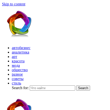
Skip to content
автобизнес
аналитика
арт
красота
мода
общество
разное
советы
стиль
Search for:
Search