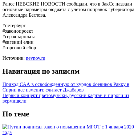
Ранее НЕВСКИЕ НОВОСТИ сообщали, что в ЗакСе назвали
основные параметры бюджета с учетом поправок губернатора
Александра Беглова.
#петербург
#законопроект
#серая зарплата
#евгений елин
#торговый сбор
Источник:
nevnov.ru
Навигация по записям
Приход САА в освобожденную от курдов-боевиков Ракку в
Сирии все изменит, считает Джабаров
Первый концерт цветомузыки, русский кафтан и пироги из
вермишели
По теме