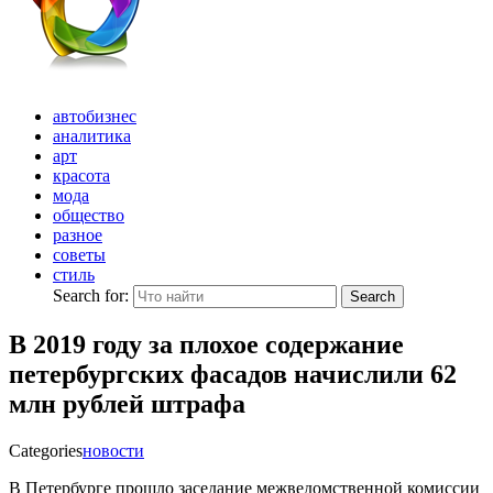
автобизнес
аналитика
арт
красота
мода
общество
разное
советы
стиль
Search for:
Search
В 2019 году за плохое содержание
петербургских фасадов начислили 62
млн рублей штрафа
Categories
новости
В Петербурге прошло заседание межведомственной комиссии