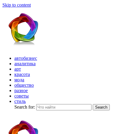
Skip to content
автобизнес
аналитика
арт
красота
мода
общество
разное
советы
стиль
Search for:
Search