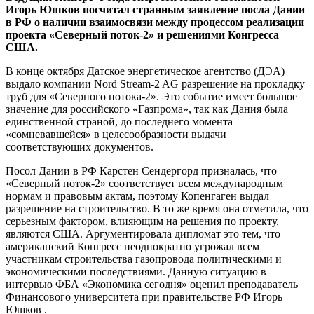
Игорь Юшков посчитал странным заявление посла Дании
в РФ о наличии взаимосвязи между процессом реализации
проекта «Северный поток-2» и решениями Конгресса
США.
В конце октября Датское энергетическое агентство
(ДЭА)
выдало компании Nord Stream-2 AG разрешение на прокладку
труб для «Северного потока-2». Это событие имеет большое
значение для российского «Газпрома», так как Дания была
единственной страной, до последнего момента
«сомневавшейся» в целесообразности выдачи
соответствующих документов.
Посол Дании в РФ Карстен Сендергорд призналась, что
«Северный поток-2» соответствует всем международным
нормам и правовым актам, поэтому Копенгаген выдал
разрешение на строительство. В то же время она отметила, что
серьезным фактором, влияющим на решения по проекту,
являются США. Аргументировала дипломат это тем, что
американский Конгресс неоднократно угрожал всем
участникам строительства газопровода политическими и
экономическими последствиями. Данную ситуацию в
интервью ФБА «Экономика сегодня» оценил преподаватель
Финансового университета при правительстве РФ Игорь
Юшков .