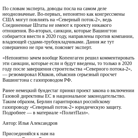
По словам эксперта, доводы посла на самом деле
неоднозначные. Во-первых, непонятно как конгрессмены
США могут повлиять на «Северный поток-2», ведь
Соединенные Штаты не имеют к проекту никакого
отношения. Во-вторых, санкции, которые Вашингтон
собирается ввести в 2020 году, направлены против компании,
владеющей судами-трубоукладчиками. Дания же тут
совершенно не при чем, поясняет эксперт.
«Непонятно зачем вообще Копенгаген решил комментировать
эти санкции, которые если и будут введены, то только в 2020
году после завершения строительства «Северного потока-2»,
— резюмировал Юшков, объяснив серьезный просчет
Вашингтона с газопроводом РФ.
Ранее немецкий бундестаг принял проект закона о включении
Газовой директивы ЕС в национальное законодательство.
Таким образом, Берлин гарантировал российскому
газопроводу «Северный поток-2» юридическую защиту.
Подробнее — в материале «ПолитПазл».
Автор: Илья Александров
Присоединяйся к нам на