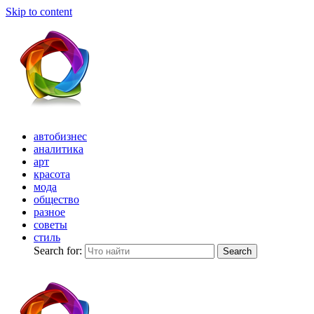
Skip to content
автобизнес
аналитика
арт
красота
мода
общество
разное
советы
стиль
Search for:
Search