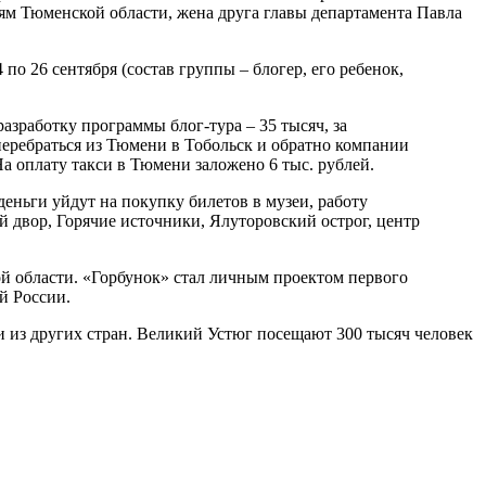
ям Тюменской области, жена друга главы департамента Павла
по 26 сентября (состав группы – блогер, его ребенок,
азработку программы блог-тура – 35 тысяч, за
перебраться из Тюмени в Тобольск и обратно компании
а оплату такси в Тюмени заложено 6 тыс. рублей.
еньги уйдут на покупку билетов в музеи, работу
й двор, Горячие источники, Ялуторовский острог, центр
й области. «Горбунок» стал личным проектом первого
й России.
 из других стран. Великий Устюг посещают 300 тысяч человек