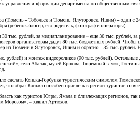
ник управления информации департамента по общественным связ
ра (Тюмень – Тобольск и Тюмень, Ялуторовск, Ишим) – один с 24 
ября (ребенок-блогер, его родитель, фотограф и операторы).
0 тыс. рублей, за медиапланирование – еще 30 тыс. рублей, за р
логеров организаторам дадут 80 тыс. бюджетных рублей. Чтобы 
ер из Тюмени в Ялуторовск, Ишим и обратно – 35 тыс. рублей. Н
. рублей) и монтаж видеороликов (90 тыс. рублей). Остальные д
юменский», село Абалак, музей Ершова, Тюремный замок, Гостины
.д.
ло сделать Конька-Горбунка туристическим символом Тюменско
, что образ Конька способен привлечь в регион туристов со все
ласть как туристов Югры, Ямала и близлежащих регионов, так и
ом Морозом», – заявил Артюхов.