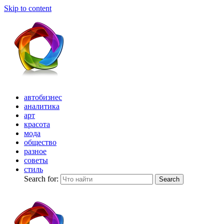
Skip to content
автобизнес
аналитика
арт
красота
мода
общество
разное
советы
стиль
Search for:
Search