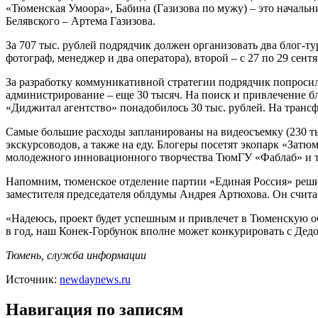
«Тюменская Умоора», Бабина (Газизова по мужу) – это началь
Белявского – Артема Газизова.
За 707 тыс. рублей подрядчик должен организовать два блог-ту
фотограф, менеджер и два оператора), второй – с 27 по 29 сент
За разработку коммуникативной стратегии подрядчик попросил 3
администрирование – еще 30 тысяч. На поиск и привлечение б
«Диджитал агентство» понадобилось 30 тыс. рублей. На трансф
Самые большие расходы запланированы на видеосъемку (230 тыс
экскурсоводов, а также на еду. Блогеры посетят экопарк «Зат
молодежного инновационного творчества ТюмГУ «Фаблаб» и т
Напомним, тюменское отделение партии «Единая Россия» реши
заместителя председателя облдумы Андрея Артюхова. Он считает
«Надеюсь, проект будет успешным и привлечет в Тюменскую об
в год, наш Конек-Горбунок вполне может конкурировать с Дед
Тюмень, служба информации
Источник:
newdaynews.ru
Навигация по записям