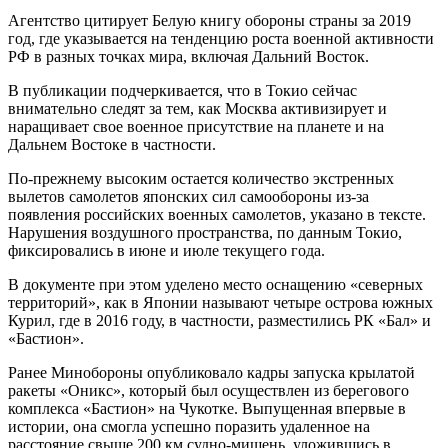
Агентство цитирует Белую книгу обороны страны за 2019
год, где указывается на тенденцию роста военной активности
РФ в разных точках мира, включая Дальний Восток.
В
публикации подчеркивается, что в Токио сейчас
внимательно следят за тем, как Москва активизирует и
наращивает свое военное присутствие на планете и на
Дальнем Востоке в частности.
По-прежнему высоким остается количество экстренных
вылетов самолетов японских сил самообороны из-за
появления российских военных самолетов, указано в тексте.
Нарушения воздушного пространства, по данным Токио,
фиксировались в июне и июле текущего года.
В документе при этом уделено место оснащению «северных
территорий», как в Японии называют четыре острова южных
Курил, где в 2016 году, в частности, разместились РК «Бал» и
«Бастион».
Ранее Минобороны опубликовало кадры запуска крылатой
ракеты «Оникс», который был осуществлен из берегового
комплекса «Бастион» на Чукотке. Выпущенная впервые в
истории, она смогла успешно поразить удаленное на
расстояние свыше 200 км судно-мишень, уложившись в