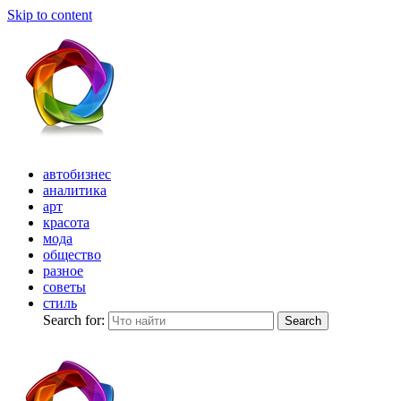
Skip to content
автобизнес
аналитика
арт
красота
мода
общество
разное
советы
стиль
Search for:
Search