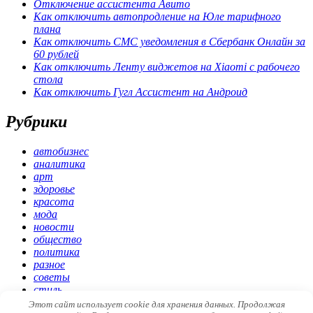
Отключение ассистента Авито
Как отключить автопродление на Юле тарифного
плана
Как отключить СМС уведомления в Сбербанк Онлайн за
60 рублей
Как отключить Ленту виджетов на Xiaomi с рабочего
стола
Как отключить Гугл Ассистент на Андроид
Рубрики
автобизнес
аналитика
арт
здоровье
красота
мода
новости
общество
политика
разное
советы
стиль
экономика
Этот сайт использует cookie для хранения данных. Продолжая