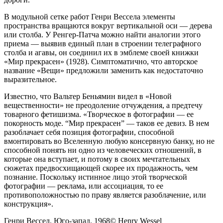
В модульной сетке работ Генри Вессела элементы
пространства вращаются вокруг вертикальной оси — дерева
или столба. У Ренгер-Патча можно найти аналогии этого
приема — выявив единый план в строении телеграфного
столба и агавы, он соединил их в эмблеме своей книжки
«Мир прекрасен» (1928). Симптоматично, что авторское
название «Вещи» предложили заменить как недостаточно
выразительное.
Известно, что Вальтер Беньямин видел в «Новой
вещественности» не преодоление отчуждения, а предтечу
товарного фетишизма. «Творческое в фотографии — ее
покорность моде. “Мир прекрасен” — таков ее девиз. В нем
разоблачает себя позиция фотографии, способной
вмонтировать во Вселенную любую консервную банку, но не
способной понять ни одно из человеческих отношений, в
которые она вступает, и потому в своих мечтательных
сюжетах предвосхищающей скорее их продажность, чем
познание. Поскольку истинное лицо этой творческой
фотографии — реклама, или ассоциация, то ее
противоположностью по праву является разоблачение, или
конструкция».
Генри Вессел. Юго-запад. 1968© Henry Wessel