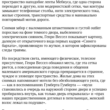
пространство наподобие ленты Мебиуса, где одна сторона
переходит в другую, или модернистской сетки, чьи контуры
замыкают телефонные столбы, нити электрического тока,
жилые строения, транспортные средства и маниакально
повторяемый мотив дороги.
Снимая забор с выломанным штакетником и густой outlier
порослью на фоне темного двора, выбеленного
электрическим сиянием, Генри Вессел показывает картину,
далекую от открыточного вида первых кадров «Синего
бархата», проявляющую то жуткое, в котором зафиксированы
следы травмы.
Но посредством света, имеющего физическое, телесное
присутствие, Генри Вессел обнажил места, где эта сетка
рвется, а повседневная среда поведения и общения
маленького американского города превращается в странное,
чуждое и зловещее пространство. Жилые дома на этих
снимках напоминают мотели без обезболивающего уюта, где
— как в воспоминаниях Гумберта Гумберта — «мухи
становились в очередь на наружной стороне двери и успешно
пробирались внутрь, как только дверь открывалась» и «прах
наших предшественников дотлевал в пепельницах, женский
волос лежал на подушке».