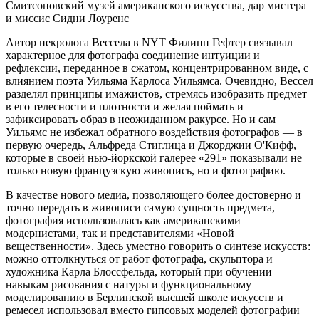
Смитсоновский музей американского искусства, дар мистера
и миссис Сидни Лоуренс
Автор некролога Вессела в NYT Филипп Гефтер связывал
характерное для фотографа соединение интуиции и
рефлексии, переданное в сжатом, концентрированном виде, с
влиянием поэта Уильяма Карлоса Уильямса. Очевидно, Вессел
разделял принципы имажистов, стремясь изобразить предмет
в его телесности и плотности и желая поймать и
зафиксировать образ в неожиданном ракурсе. Но и сам
Уильямс не избежал обратного воздействия фотографов — в
первую очередь, Альфреда Стиглица и Джорджии О'Кифф,
которые в своей нью-йоркской галерее «291» показывали не
только новую французскую живопись, но и фотографию.
В качестве нового медиа, позволяющего более достоверно и
точно передать в живописи самую сущность предмета,
фотография использовалась как американскими
модернистами, так и представителями «Новой
вещественности». Здесь уместно говорить о синтезе искусств:
можно оттолкнуться от работ фотографа, скульптора и
художника Карла Блоссфельда, который при обучении
навыкам рисования с натуры и функциональному
моделированию в Берлинской высшей школе искусств и
ремесел использовал вместо гипсовых моделей фотографии