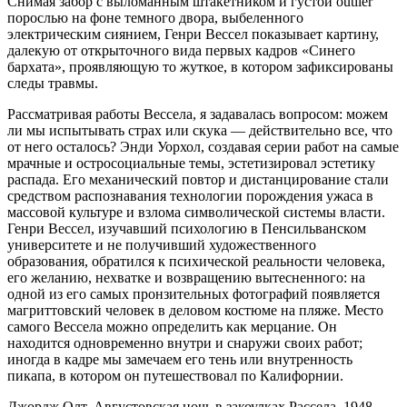
Снимая забор с выломанным штакетником и густой outlier
порослью на фоне темного двора, выбеленного
электрическим сиянием, Генри Вессел показывает картину,
далекую от открыточного вида первых кадров «Синего
бархата», проявляющую то жуткое, в котором зафиксированы
следы травмы.
Рассматривая работы Вессела, я задавалась вопросом: можем
ли мы испытывать страх или скука — действительно все, что
от него осталось? Энди Уорхол, создавая серии работ на самые
мрачные и остросоциальные темы, эстетизировал эстетику
распада. Его механический повтор и дистанцирование стали
средством распознавания технологии порождения ужаса в
массовой культуре и взлома символической системы власти.
Генри Вессел, изучавший психологию в Пенсильванском
университете и не получивший художественного
образования, обратился к психической реальности человека,
его желанию, нехватке и возвращению вытесненного: на
одной из его самых пронзительных фотографий появляется
магриттовский человек в деловом костюме на пляже. Место
самого Вессела можно определить как мерцание. Он
находится одновременно внутри и снаружи своих работ;
иногда в кадре мы замечаем его тень или внутренность
пикапа, в котором он путешествовал по Калифорнии.
Джордж Олт. Августовская ночь в закоулках Рассела. 1948