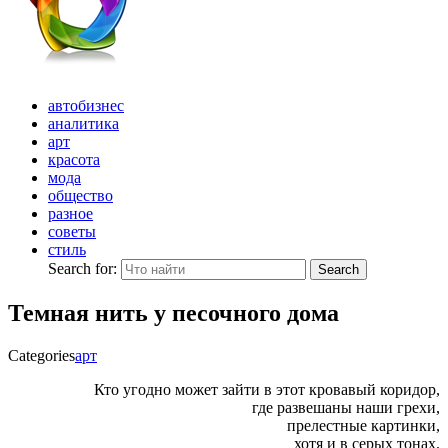
автобизнес
аналитика
арт
красота
мода
общество
разное
советы
стиль
Search for:
Search
Темная нить у песочного дома
Categories
арт
Кто угодно может зайти в этот кровавый коридор,
где развешаны наши грехи,
прелестные картинки,
хотя и в серых тонах.