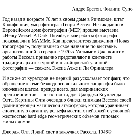
Андре Бретон, Филипп Супо
Год назад в возрасте 76 лет в своем доме в Ричмонде, штат
Калифорния, умер фотограф Генри
Вессел. Не так давно в
Европейском доме фотографии (MEP) прошла выставка
«Henry Wessel: A Dark Thread», в мае работы фотографа
показывали в МАММе. Как представителя движения «Новая
топография», получившего свое название по выставке,
организованной в середине 1970-х Уильямом Дженкинсом,
работы Вессела привычно представляют в контексте
традиции архитектурной и нью-йоркской уличной
фотографии — скажем, Эжена Атже и Ли Фриндлера.
И все же от кураторов не первый раз ускользает тот факт, что
обращение к теме безлюдного локального ландшафта было
ключевым шагом, прежде всего, для американских
прецизионистов — в частности, для Джорджа Коупленда
Олта. Картины Олта очевидно близки снимкам Вессела своей
доминирующей магической атмосферой, которая уравнивает
спонтанную органику рельефа местных пейзажей с условной
жесткостью hard-edge геометрических объемов типовых
жилых домов.
Джордж Олт. Яркий свет в закоулках Рассела. 1946©