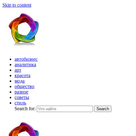
Skip to content
автобизнес
аналитика
арт
красота
мода
общество
разное
советы
стиль
Search for:
Search