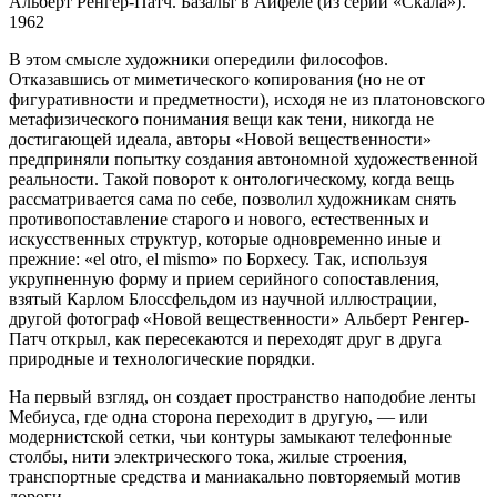
Альберт Ренгер-Патч. Базальт в Айфеле (из серии «Скала»).
1962
В этом смысле художники опередили философов.
Отказавшись от миметического копирования (но не от
фигуративности и предметности), исходя не из платоновского
метафизического понимания вещи как тени, никогда не
достигающей идеала, авторы «Новой вещественности»
предприняли попытку создания автономной художественной
реальности. Такой поворот к онтологическому, когда вещь
рассматривается сама по себе, позволил художникам снять
противопоставление старого и нового, естественных и
искусственных структур, которые одновременно иные и
прежние: «el otro, el mismo» по Борхесу. Так, используя
укрупненную форму и прием серийного сопоставления,
взятый Карлом Блоссфельдом из научной иллюстрации,
другой фотограф «Новой вещественности» Альберт Ренгер-
Патч открыл, как пересекаются и переходят друг в друга
природные и технологические порядки.
На первый взгляд, он создает пространство наподобие ленты
Мебиуса, где одна сторона переходит в другую, — или
модернистской сетки, чьи контуры замыкают телефонные
столбы, нити электрического тока, жилые строения,
транспортные средства и маниакально повторяемый мотив
дороги.