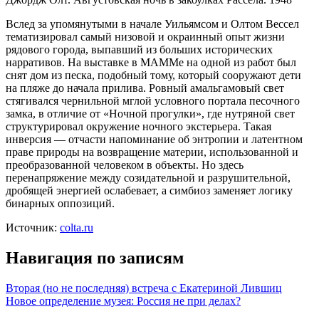
Вслед за упомянутыми в начале Уильямсом и Олтом Вессел
тематизировал самый низовой и окраинный опыт жизни
рядового города, выпавший из больших исторических
нарративов. На выставке в МАММе на одной из работ был
снят дом из песка, подобный тому, который сооружают дети
на пляже до начала прилива. Ровный амальгамовый свет
стягивался чернильной мглой условного портала песочного
замка, в отличие от «Ночной прогулки», где нутряной свет
структурировал окружение ночного экстерьера. Такая
инверсия — отчасти напоминание об энтропии и латентном
праве природы на возвращение материи, использованной и
преобразованной человеком в объекты. Но здесь
перенапряжение между созидательной и разрушительной,
дробящей энергией ослабевает, а симбиоз заменяет логику
бинарных оппозиций.
Источник:
colta.ru
Навигация по записям
Вторая (но не последняя) встреча с Екатериной Лившиц
Новое определение музея: Россия не при делах?