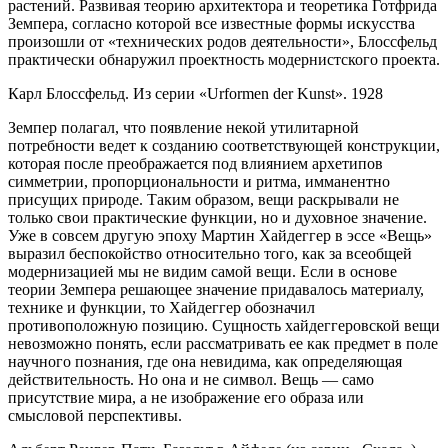
растений. Развивая теорию архитектора и теоретика Готфрида
Земпера, согласно которой все известные формы искусства
произошли от «технических родов деятельности», Блоссфельд
практически обнаружил проектность модернистского проекта.
Карл Блоссфельд. Из серии «Urformen der Kunst». 1928
Земпер полагал, что появление некой утилитарной
потребности ведет к созданию соответствующей конструкции,
которая после преображается под влиянием архетипов
симметрии, пропорциональности и ритма, имманентно
присущих природе. Таким образом, вещи раскрывали не
только свои практические функции, но и духовное значение.
Уже в совсем другую эпоху Мартин Хайдеггер в эссе «Вещь»
выразил беспокойство относительно того, как за всеобщей
модернизацией мы не видим самой вещи. Если в основе
теории Земпера решающее значение придавалось материалу,
технике и функции, то Хайдеггер обозначил
противоположную позицию. Сущность хайдеггеровской вещи
невозможно понять, если рассматривать ее как предмет в поле
научного познания, где она невидима, как определяющая
действительность. Но она и не символ. Вещь — само
присутствие мира, а не изображение его образа или
смысловой перспективы.