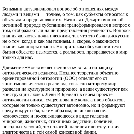
Беньямин актуализировал вопрос об отношениях между
людьми и вещами — точнее, о том, как субъекты относятся к
объектам и представляют их. Начиная с Декарта вопрос об
истинной природе субстанции трансформировался в вопрос о
том, отображают ли наши представления реальность. Вопросы
знания являются политическими, так что это были дискуссии
не о том, когда и как мы познаем, а, скорее, о законности
знания как опоры власти. Но при таком обсуждении тема
бытия объектов изымается, а реальность превращается в мир
только для нас.
Движение «Новая вещественность» встало на защиту
онтологического реализма. Позднее теоретики объектно
ориентированной онтологии (ООО) отделят его от
эпистемологического реализма, согласно которому мир
разделен на культурное и природное, а вещи существуют как
конструкции людей. Леви Р. Брайант в своем проекте
онтикологии описал существование коллективов объектов,
которые не только существуют автономно, но и формируют
среду вокруг себя, таким образом, не исключая не-
человеческое и не-означивающееся в виде галактик,
микробов, животных, стихийных бедствий, болезней,
погодных условий, технологий, наличия или отсутствия
электричества и той самой консервной банки.