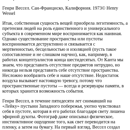
Генри Вессел. Сан-Франциско, Калифорния. 1973© Henry
Wessel
Итак, собственная сущность вещей приобрела легитимность, а
претензия людей на роль единственного и универсального
субъекта в современном мире воспринимается как наивная.
Однако существование пространства или пустоты
воспринимается деструктивно и связывается с
мертвенностью, бесцельностью и изоляцией (пусть такое
сопоставление и не слишком научно), как, например, в
работах концептуалистов конца шестидесятых. От Канта мы
знаем, что представить отсутствие предметов нетрудно, но
никогда нельзя представить себе отсутствие пространства.
Несложно вообразить себе и наше отсутствие. Недостаток
воздуха вызывает настоящую тревогу, потому что
пространственные пустоты — всегда и резервуары памяти, в
которых хранится возможность события.
Генри Вессел, в течение пятидесяти лет снимавший на
«Лейку» пустыни Западного побережья, уютно чувствовал
себя в пустоте, которая в его работах благодаря свету лишена
эфирной духоты. Фотограф даже описывал физическое,
инстинктивное ощущение того, как свет переводится на
пленку, а затем на бумагу. На первый взгляд, Вессел создал