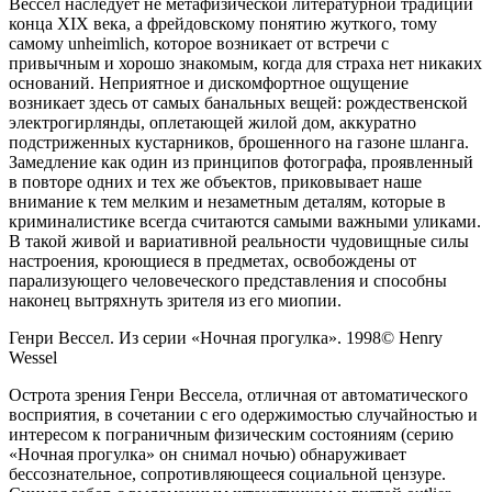
Вессел наследует не метафизической литературной традиции
конца XIX века, а фрейдовскому понятию жуткого, тому
самому unheimlich, которое возникает от встречи с
привычным и хорошо знакомым, когда для страха нет никаких
оснований. Неприятное и дискомфортное ощущение
возникает здесь от самых банальных вещей: рождественской
электрогирлянды, оплетающей жилой дом, аккуратно
подстриженных кустарников, брошенного на газоне шланга.
Замедление как один из принципов фотографа, проявленный
в повторе одних и тех же объектов, приковывает наше
внимание к тем мелким и незаметным деталям, которые в
криминалистике всегда считаются самыми важными уликами.
В такой живой и вариативной реальности чудовищные силы
настроения, кроющиеся в предметах, освобождены от
парализующего человеческого представления и способны
наконец вытряхнуть зрителя из его миопии.
Генри Вессел. Из серии «Ночная прогулка». 1998© Henry
Wessel
Острота зрения Генри Вессела, отличная от автоматического
восприятия, в сочетании с его одержимостью случайностью и
интересом к пограничным физическим состояниям (серию
«Ночная прогулка» он снимал ночью) обнаруживает
бессознательное, сопротивляющееся социальной цензуре.