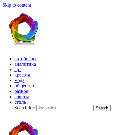
Skip to content
автобизнес
аналитика
арт
красота
мода
общество
разное
советы
стиль
Search for:
Search