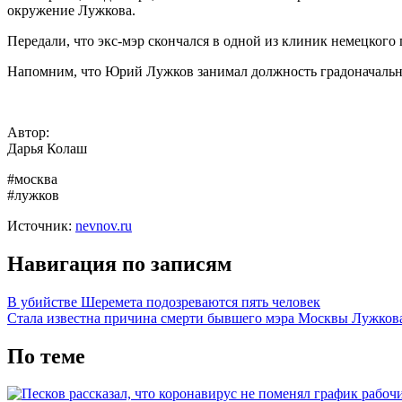
окружение Лужкова.
Передали, что экс-мэр скончался в одной из клиник немецкого
Напомним, что Юрий Лужков занимал должность градоначальни
Автор:
Дарья Колаш
#москва
#лужков
Источник:
nevnov.ru
Навигация по записям
В убийстве Шеремета подозреваются пять человек
Стала известна причина смерти бывшего мэра Москвы Лужков
По теме