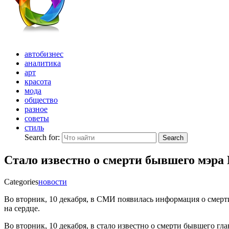
автобизнес
аналитика
арт
красота
мода
общество
разное
советы
стиль
Search for:
Search
Стало известно о смерти бывшего мэр
Categories
новости
Во вторник, 10 декабря, в СМИ появилась информация о смер
на сердце.
Во вторник, 10 декабря, в стало известно о смерти бывшего 