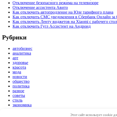
Отключение безопасного режима на телевизоре
Отключение ассистента Авито
Как отключить автопродление на Юле тарифного плана
Как отключить СМС уведомления в Сбербанк Онлайн за 
Как отключить Ленту виджетов на Xiaomi с рабочего стол
Как отключить Гугл Ассистент на Андроид
Рубрики
автобизнес
аналитика
арт
здоровье
красота
мода
новости
общество
политика
разное
советы
стиль
экономика
Copyright © 2026
Модный стиль
. Все права защищены
Этот сайт использует cookie д