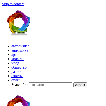
Skip to content
автобизнес
аналитика
арт
красота
мода
общество
разное
советы
стиль
Search for:
Search