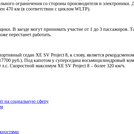
тельного ограничения со стороны производителя и электроники.
авен 470 км (в соответствии с циклом WLTP).
ики. В заезде могут принимать участие от 1 до 3 пассажиров. Т
оже перестанет работать.
Спортивный седан XE SV Project 8, к слову, является рекордсмен
о 17700 руб.). Под капотом у суперседана восьмицилиндровый ком
0 л.с. Скоростной максимум XE SV Project 8 – более 320 км/ч.
ят на социальную сферу
ым