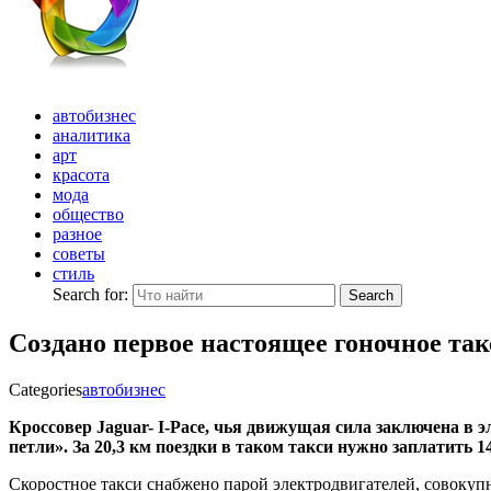
автобизнес
аналитика
арт
красота
мода
общество
разное
советы
стиль
Search for:
Search
Создано первое настоящее гоночное такс
Categories
автобизнес
Кроссовер Jaguar- I-Pace, чья движущая сила заключена в
петли». За 20,3 км поездки в таком такси нужно заплатить 149
Скоростное
такси снабжено парой электродвигателей, совокупн