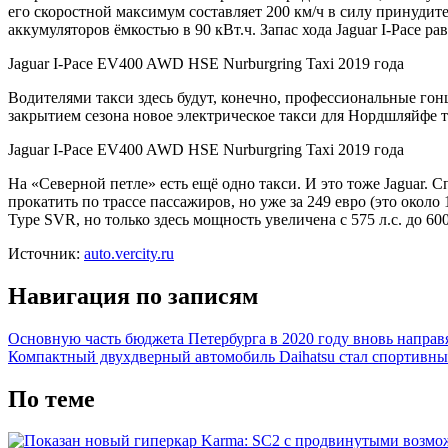
его скоростной максимум составляет 200 км/ч в силу принуди
аккумуляторов ёмкостью в 90 кВт.ч. Запас хода Jaguar I-Pace р
Jaguar I-Pace EV400 AWD HSE Nurburgring Taxi 2019 года
Водителями такси здесь будут, конечно, профессиональные гонщ
закрытием сезона новое электрическое такси для Нордшляйфе т
Jaguar I-Pace EV400 AWD HSE Nurburgring Taxi 2019 года
На «Северной петле» есть ещё одно такси. И это тоже Jaguar. 
прокатить по трассе пассажиров, но уже за 249 евро (это окол
Type SVR, но только здесь мощность увеличена с 575 л.с. до 60
Источник:
auto.vercity.ru
Навигация по записям
Основную часть бюджета Петербурга в 2020 году вновь направ
Компактный двухдверный автомобиль Daihatsu стал спортивн
По теме