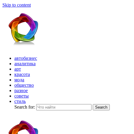
Skip to content
автобизнес
аналитика
арт
красота
мода
общество
разное
советы
стиль
Search for:
Search