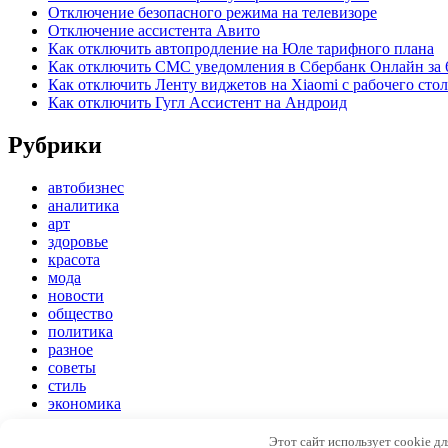
Отключение безопасного режима на телевизоре
Отключение ассистента Авито
Как отключить автопродление на Юле тарифного плана
Как отключить СМС уведомления в Сбербанк Онлайн за 
Как отключить Ленту виджетов на Xiaomi с рабочего стол
Как отключить Гугл Ассистент на Андроид
Рубрики
автобизнес
аналитика
арт
здоровье
красота
мода
новости
общество
политика
разное
советы
стиль
экономика
Copyright © 2026
Модный стиль
. Все права защищены
Этот сайт использует cookie д