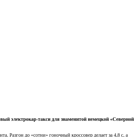
ервый электрокар-такси для знаменитой немецкой «Северной
а. Разгон до «сотни» гоночный кроссовер делает за 4,8 с, а