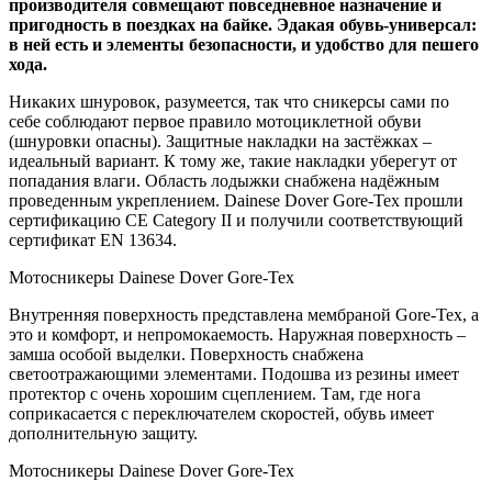
производителя совмещают повседневное назначение и
пригодность в поездках на байке. Эдакая обувь-универсал:
в ней есть и элементы безопасности, и удобство для пешего
хода.
Никаких шнуровок, разумеется, так что сникерсы сами по
себе соблюдают первое правило мотоциклетной обуви
(шнуровки опасны). Защитные накладки на застёжках –
идеальный вариант. К тому же, такие накладки уберегут от
попадания влаги. Область лодыжки снабжена надёжным
проведенным укреплением. Dainese Dover Gore-Tex прошли
сертификацию CE Category II и получили соответствующий
сертификат EN 13634.
Мотосникеры Dainese Dover Gore-Tex
Внутренняя поверхность представлена мембраной Gore-Tex, а
это и комфорт, и непромокаемость. Наружная поверхность –
замша особой выделки. Поверхность снабжена
светоотражающими элементами. Подошва из резины имеет
протектор с очень хорошим сцеплением. Там, где нога
соприкасается с переключателем скоростей, обувь имеет
дополнительную защиту.
Мотосникеры Dainese Dover Gore-Tex