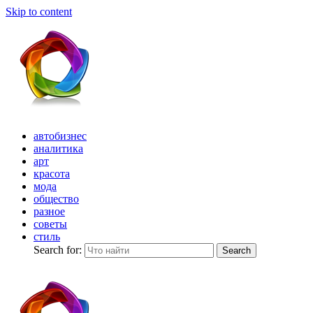
Skip to content
автобизнес
аналитика
арт
красота
мода
общество
разное
советы
стиль
Search for:
Search