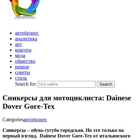
автобизнес
аналитика
арт
красота
мода
общество
разное
советы
стиль
Search for:
Search
Сникерсы для мотоциклиста: Dainese
Dover Gore-Tex
Categories
автобизнес
Сникерсы – обувь сугубо городская. Но это только на
первый взгляд. Dainese Dover Gore-Tex от итальянского