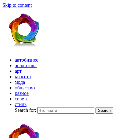
Skip to content
автобизнес
аналитика
арт
красота
мода
общество
разное
советы
стиль
Search for:
Search