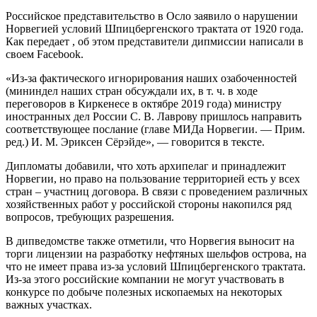
Российское представительство в Осло заявило о нарушении
Норвегией условий Шпицбергенского трактата от 1920 года.
Как передает , об этом представители дипмиссии написали в
своем Facebook.
«Из-за фактического игнорирования наших озабоченностей
(мининдел наших стран обсуждали
их, в т. ч. в ходе
переговоров в Киркенесе в октябре 2019 года) министру
иностранных дел России С. В. Лаврову пришлось направить
соответствующее послание (главе МИДа Норвегии. — Прим.
ред.) И. М. Эриксен Сёрэйде», — говорится в тексте.
Дипломаты добавили, что хоть архипелаг и принадлежит
Норвегии, но право на пользование территорией есть у всех
стран – участниц договора. В связи с проведением различных
хозяйственных работ у российской стороны накопился ряд
вопросов, требующих разрешения.
В дипведомстве также отметили, что Норвегия выносит на
торги лицензии на разработку нефтяных шельфов острова, на
что не имеет права из-за условий Шпицбергенского трактата.
Из-за этого российские компании не могут участвовать в
конкурсе по добыче полезных ископаемых на некоторых
важных участках.