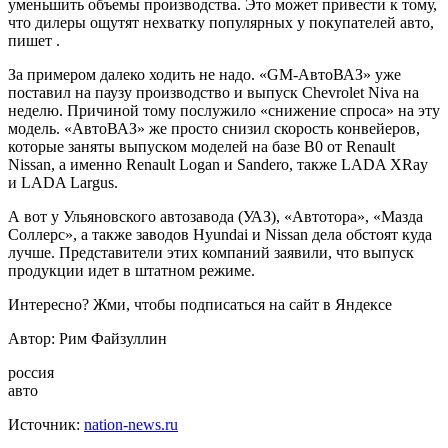
уменьшить объемы производства. Это может привести к тому,
что дилеры ощутят нехватку популярных у покупателей авто,
пишет .
За примером далеко ходить не надо.
«GM-АвтоВАЗ» уже
поставил на паузу производство и выпуск Chevrolet Niva на
неделю. Причиной тому послужило «снижение спроса» на эту
модель. «АвтоВАЗ» же просто снизил скорость конвейеров,
которые заняты выпуском моделей на базе B0 от Renault
Nissan, а именно Renault Logan и Sandero, также LADA XRay
и LADA Largus.
А вот у Ульяновского автозавода (УАЗ), «Автотора», «Мазда
Соллерс», а также заводов Hyundai и Nissan дела обстоят куда
лучше. Представители этих компаний заявили, что выпуск
продукции идет в штатном режиме.
Интересно? Жми, чтобы подписаться на сайт в Яндексе
Автор: Рим Файзуллин
россия
авто
Источник:
nation-news.ru