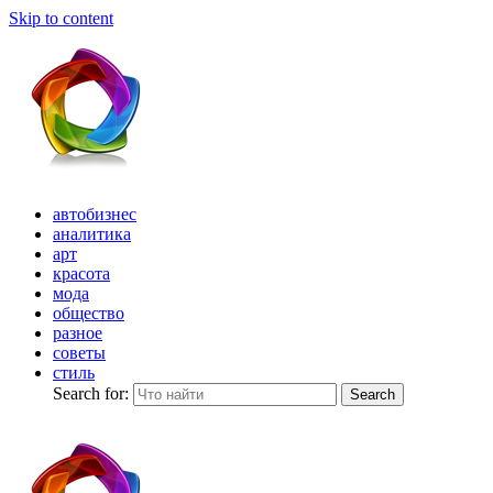
Skip to content
автобизнес
аналитика
арт
красота
мода
общество
разное
советы
стиль
Search for:
Search