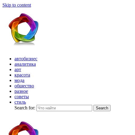
Skip to content
автобизнес
аналитика
арт
красота
мода
общество
разное
советы
стиль
Search for:
Search