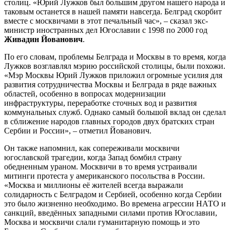
столиц. «Юрий Лужков был большим другом нашего народа и
таковым останется в нашей памяти навсегда. Белград скорбит
вместе с москвичами в этот печальный час», –
сказал экс-
министр иностранных дел Югославии с 1998 по 2000 год
Живадин Йованович
.
По его словам, проблемы Белграда и Москвы в то время, когда
Лужков возглавлял мэрию российской столицы, были похожи.
«Мэр Москвы Юрий Лужков приложил огромные усилия для
развития сотрудничества Москвы и Белграда в ряде важных
областей, особенно в вопросах модернизации
инфраструктуры, переработке сточных вод и развития
коммунальных служб. Однако самый большой вклад он сделал
в сближение народов главных городов двух братских стран
Сербии и России», – отметил Йованович.
Он также напомнил, как сопереживали москвичи
югославской трагедии, когда Запад бомбил страну
обедненным ураном. Москвичи в то время устраивали
митинги протеста у американского посольства в России.
«Москва и миллионы её жителей всегда выражали
солидарность с Белградом и Сербией, особенно когда Сербии
это было жизненно необходимо. Во времена агрессии НАТО и
санкций, введённых западными силами против Югославии,
Москва и москвичи слали гуманитарную помощь и это