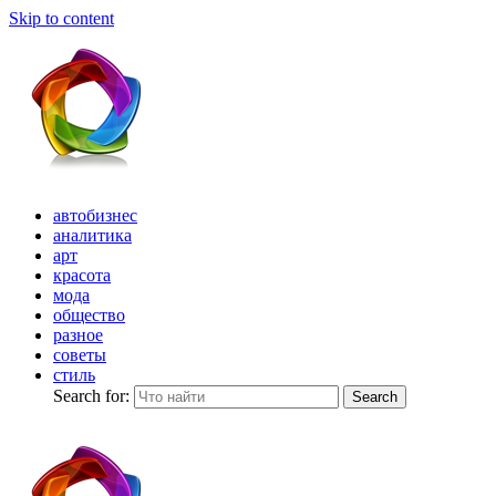
Skip to content
автобизнес
аналитика
арт
красота
мода
общество
разное
советы
стиль
Search for:
Search